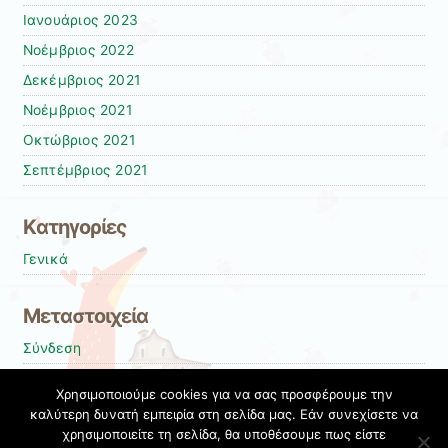
Ιανουάριος 2023
Νοέμβριος 2022
Δεκέμβριος 2021
Νοέμβριος 2021
Οκτώβριος 2021
Σεπτέμβριος 2021
Kατηγορίες
Γενικά
Μεταστοιχεία
Σύνδεση
Entries
RSS
Χρησιμοποιούμε cookies για να σας προσφέρουμε την
Comments
RSS
καλύτερη δυνατή εμπειρία στη σελίδα μας. Εάν συνεχίσετε να
χρησιμοποιείτε τη σελίδα, θα υποθέσουμε πως είστε
Εκπαιδευτικές Κοινότητες & Ιστολόγια ΠΣΔ