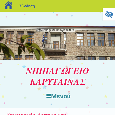
blogs.sch.gr
Σύνδεση
ΝΗΠΙΑΓΩΓΕΙΟ
ΚΑΡΥΤΑΙΝΑΣ
Μενού
Μετάβαση στο περιεχόμενο