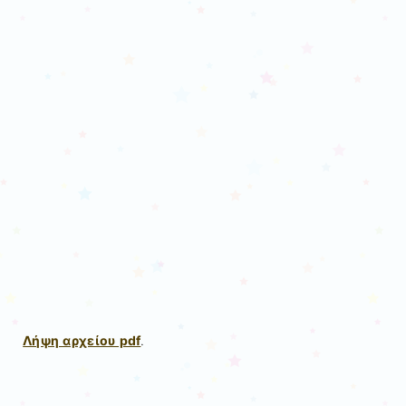
Λήψη αρχείου pdf
.