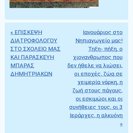
«
ΕΠΙΣΚΕΨΗ
Ιανουάριος στο
Πλοήγηση άρθρων
ΔΙΑΤΡΟΦΟΛΟΓΟΥ
Νηπιαγωγείο μας!
ΣΤΟ ΣΧΟΛΕΙΟ ΜΑΣ
Τηξη- πήξη, ο
ΚΑΙ ΠΑΡΑΣΚΕΥΗ
χιονανθρωπος που
ΜΠΑΡΑΣ
δεν ήθελε να λιώσει,
ΔΗΜΗΤΡΙΑΚΩΝ
οι εποχές, ζώα σε
χειμερία νάρκη, η
ζωή στους πάγους,
οι εσκιμώοι και οι
συνήθειες τους, οι 3
Ιεράρχες, η αλκυόνη
»