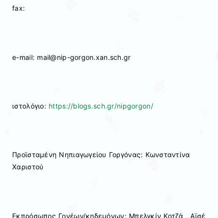
fax:
e-mail: mail@nip-gorgon.xan.sch.gr
ιστολόγιο:
https://blogs.sch.gr/nipgorgon/
Προϊσταμένη Νηπιαγωγείου Γοργόνας: Κωνσταντίνα
Χαριστού
Εκπρόσωπος Γονέων/κηδεμόνων: Mπελγκίν Κοτζά , Αϊσέ