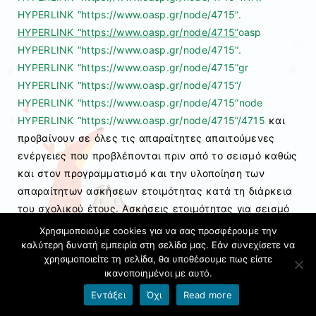
HYPERLINK “https://www.oasp.gr/node/4715”
.
HYPERLINK “https://www.oasp.gr/node/4715”
oasp
HYPERLINK “https://www.oasp.gr/node/4715”
.
HYPERLINK “https://www.oasp.gr/node/4715”
gr
HYPERLINK “https://www.oasp.gr/node/4715”
/
HYPERLINK “https://www.oasp.gr/node/4715”
node
HYPERLINK “https://www.oasp.gr/node/4715”
/4715
και
προβαίνουν σε όλες τις απαραίτητες απαιτούμενες
ενέργειες που προβλέπονται πριν από το σεισμό καθώς
και στον προγραμματισμό και την υλοποίηση των
απαραίτητων ασκήσεων ετοιμότητας κατά τη διάρκεια
του σχολικού έτους. Ασκήσεις ετοιμότητας για σεισμό
ή άλλο έκτακτο περιστατικό διενεργούνται στο
Χρησιμοποιούμε cookies για να σας προσφέρουμε την
η
Νηπιαγωγείο Γοργόνας την 3
εβδομάδα του
καλύτερη δυνατή εμπειρία στη σελίδα μας. Εάν συνεχίσετε να
χρησιμοποιείτε τη σελίδα, θα υποθέσουμε πως είστε
η
η
Οκτωβρίου, την 3
εβδομάδα του Ιανουαρίου, την 3
ικανοποιημένοι με αυτό.
εβδομάδα του Μαΐου.
Εντάξει
Όχι
Read more
β) Επικαιροποιούν τον ΄Εσωτερικό Κανονισμό Σχολικής