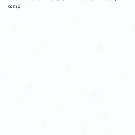
Καπζά