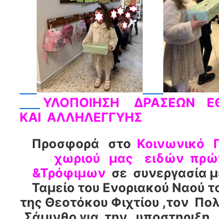
ΥΛΟΠΟΙΗΣΗ ΔΡΑΣΕΩΝ Ε
ΚΑΙ ΑΛΛΗΛΕΓΓΥΗΣ
Προσφορά στο
Κοινωνικό 
χωριού μας ειδών πρώ
&Τρόφιμων
σε συνεργασία μ
Ταμείο του Ενοριακού Ναού τ
της Θεοτόκου Φιχτίου ,τον Πο
Σάμινθο για την υποστηριξη