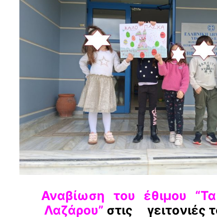
Αναβίωση του έθιμου
“Τ
Λαζάρου”
στις γειτονιές 