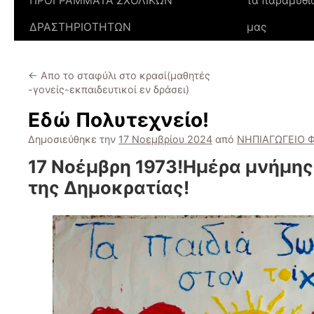
ΠΡΟΓΡΑΜΜΑΤΑ ΣΧΟΛΙΚΩΝ
τα παραμύθι
ΔΡΑΣΤΗΡΙΟΤΗΤΩΝ
μας
←
Απο το σταφύλι στο κρασί(μαθητές
-γονείς-εκπαιδευτικοί εν δράσει)
Εδώ Πολυτεχνείο!
Δημοσιεύθηκε την
17 Νοεμβρίου 2024
από
ΝΗΠΙΑΓΩΓΕΙΟ Φ
17 Νοέμβρη 1973!Ημέρα μνήμης
της Δημοκρατίας!