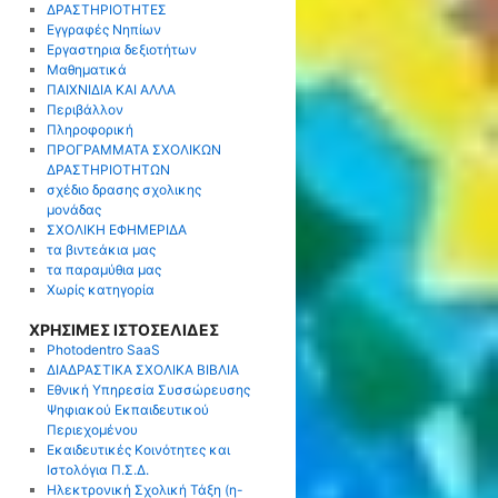
ΔΡΑΣΤΗΡΙΟΤΗΤΕΣ
Εγγραφές Νηπίων
Εργαστηρια δεξιοτήτων
Μαθηματικά
ΠΑΙΧΝΙΔΙΑ ΚΑΙ ΑΛΛΑ
Περιβάλλον
Πληροφορική
ΠΡΟΓΡΑΜΜΑΤΑ ΣΧΟΛΙΚΩΝ
ΔΡΑΣΤΗΡΙΟΤΗΤΩΝ
σχέδιο δρασης σχολικης
μονάδας
ΣΧΟΛΙΚΗ ΕΦΗΜΕΡΙΔΑ
τα βιντεάκια μας
τα παραμύθια μας
Χωρίς κατηγορία
ΧΡΗΣΙΜΕΣ ΙΣΤΟΣΕΛΙΔΕΣ
Photodentro SaaS
ΔΙΑΔΡΑΣΤΙΚΑ ΣΧΟΛΙΚΑ ΒΙΒΛΙΑ
Εθνική Υπηρεσία Συσσώρευσης
Ψηφιακού Εκπαιδευτικού
Περιεχομένου
Εκαιδευτικές Κοινότητες και
Ιστολόγια Π.Σ.Δ.
Ηλεκτρονική Σχολική Τάξη (η-