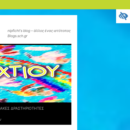
nipficht's blog – άλλος ένας ιστότοπος
Blogs.sch.gr
ΑΚΕΣ ΔΡΑΣΤΗΡΙΟΤΗΤΕΣ
ν