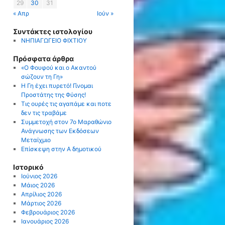
29
30
31
« Απρ
Ιούν »
Συντάκτες ιστολογίου
ΝΗΠΙΑΓΩΓΕΙΟ ΦΙΧΤΙΟΥ
Πρόσφατα άρθρα
«Ο Φουφού και ο Ακαντού
σώζουν τη Γη»
Η Γη έχει πυρετό! Γίνομαι
Προστάτης της Φύσης!
Tις ουρές τις αγαπάμε και ποτε
δεν τις τραβάμε
Συμμετοχή στον 7ο Μαραθώνιο
Ανάγνωσης των Εκδόσεων
Μεταίχμιο
Eπίσκεψη στην Α δημοτικού
Ιστορικό
Ιούνιος 2026
Μάιος 2026
Απρίλιος 2026
Μάρτιος 2026
Φεβρουάριος 2026
Ιανουάριος 2026