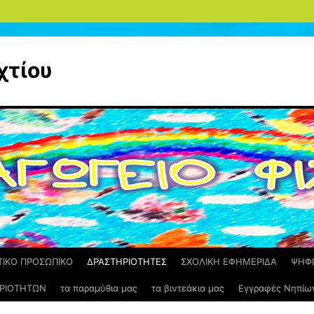
χτίου
ΤΙΚΟ ΠΡΟΣΩΠΙΚΟ
ΔΡΑΣΤΗΡΙΟΤΗΤΕΣ
ΣΧΟΛΙΚΗ ΕΦΗΜΕΡΙΔΑ
ΨΗΦΙ
ΡΙΟΤΗΤΩΝ
τα παραμύθια μας
τα βιντεάκια μας
Εγγραφές Νηπίω