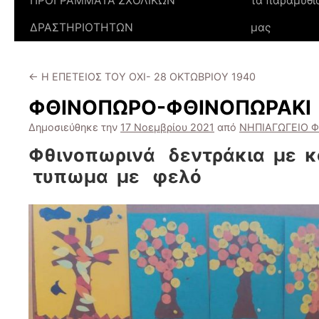
ΠΡΟΓΡΑΜΜΑΤΑ ΣΧΟΛΙΚΩΝ
τα παραμύθι
ΔΡΑΣΤΗΡΙΟΤΗΤΩΝ
μας
←
Η ΕΠΕΤΕΙΟΣ ΤΟΥ ΟΧΙ- 28 ΟΚΤΩΒΡΙΟΥ 1940
ΦΘΙΝΟΠΩΡΟ-ΦΘΙΝΟΠΩΡΑΚΙ
Δημοσιεύθηκε την
17 Νοεμβρίου 2021
από
ΝΗΠΙΑΓΩΓΕΙΟ Φ
Φθινοπωρινά δεντράκια με κ
τυπωμα με φελό