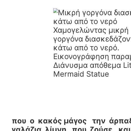
που ο κακός μάγος την άρπα
γαλάζια λίμνη , που ζούσε, κ