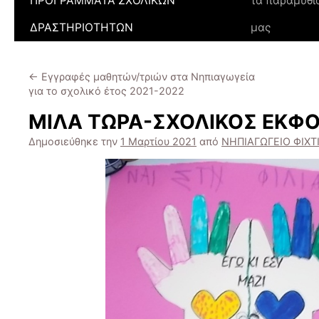
ΠΡΟΓΡΑΜΜΑΤΑ ΣΧΟΛΙΚΩΝ
τα παραμύθι
ΔΡΑΣΤΗΡΙΟΤΗΤΩΝ
μας
←
Eγγραφές μαθητών/τριών στα Νηπιαγωγεία
για το σχολικό έτος 2021-2022
ΜΙΛΑ ΤΩΡΑ-ΣΧΟΛΙΚΟΣ ΕΚΦ
Δημοσιεύθηκε την
1 Μαρτίου 2021
από
ΝΗΠΙΑΓΩΓΕΙΟ ΦΙΧΤ