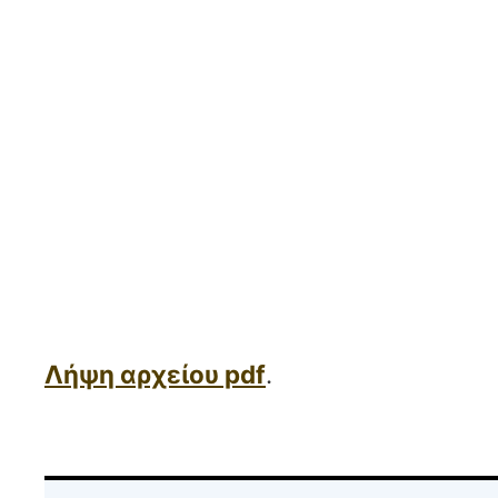
Λήψη αρχείου pdf
.