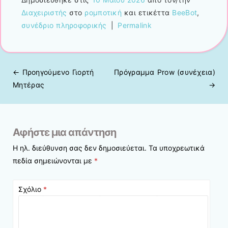
Διαχειριστής
στο
ρομποτική
και ετικέττα
BeeBot
,
συνέδριο πληροφορικής
|
Permalink
← Προηγούμενo
Γιορτή
Πρόγραμμα Prow (συνέχεια)
Πλοήγηση άρθρων
Μητέρας
→
Αφήστε μια απάντηση
Η ηλ. διεύθυνση σας δεν δημοσιεύεται.
Τα υποχρεωτικά
πεδία σημειώνονται με
*
Σχόλιο
*