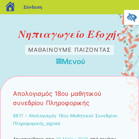
blogs.sch.gr
Σύνδεση
Νηπιαγωγείο Εξοχής
ΜΑΘΑΙΝΟΥΜΕ ΠΑΙΖΟΝΤΑΣ
Μενού
Μετάβαση στο περιεχόμενο
Απολογισμός 18ου μαθητικού
συνεδρίου Πληροφορικής
8611 – Απολογισμός 18oυ Mαθητικού Συνεδρίου
Πληροφορικής_signed
Δημοσιεύθηκε στις
10 Μαΐου 2026
από τον/την