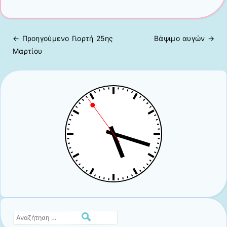
← Προηγούμενo
Γιορτή 25ης
Βάψιμο αυγών
→
Πλοήγηση άρθρων
Μαρτίου
Αναζήτηση