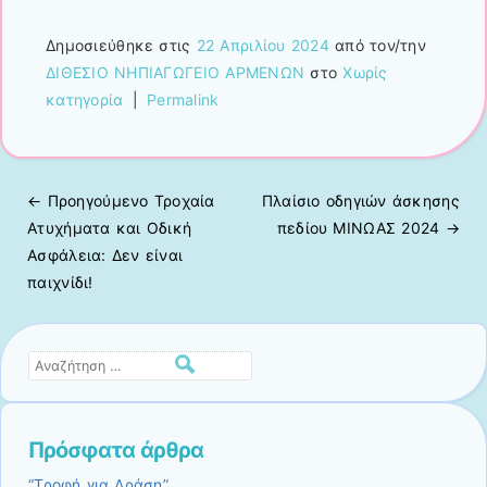
Δημοσιεύθηκε στις
22 Απριλίου 2024
από τον/την
ΔΙΘΕΣΙΟ ΝΗΠΙΑΓΩΓΕΙΟ ΑΡΜΕΝΩΝ
στο
Χωρίς
κατηγορία
|
Permalink
← Προηγούμενo
Τροχαία
Πλαίσιο οδηγιών άσκησης
Πλοήγηση άρθρων
Ατυχήματα και Οδική
πεδίου ΜΙΝΩΑΣ 2024
→
Ασφάλεια: Δεν είναι
παιχνίδι!
Αναζήτηση
Πρόσφατα άρθρα
“Τροφή για Δράση”