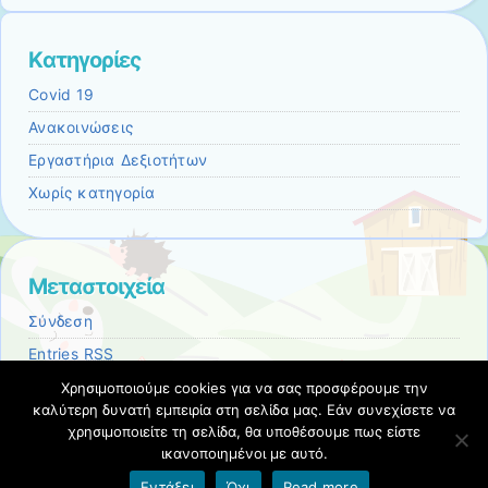
Kατηγορίες
Covid 19
Ανακοινώσεις
Εργαστήρια Δεξιοτήτων
Χωρίς κατηγορία
Μεταστοιχεία
Σύνδεση
Entries
RSS
Comments
RSS
Χρησιμοποιούμε cookies για να σας προσφέρουμε την
καλύτερη δυνατή εμπειρία στη σελίδα μας. Εάν συνεχίσετε να
Εκπαιδευτικές Κοινότητες & Ιστολόγια ΠΣΔ
χρησιμοποιείτε τη σελίδα, θα υποθέσουμε πως είστε
ικανοποιημένοι με αυτό.
Όροι χρήσης blogs.sch.gr
|
Δήλωση προσβασιμότητας
Εντάξει
Όχι
Read more