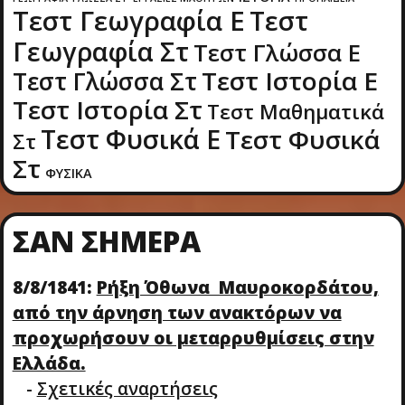
Τεστ Γεωγραφία Ε
Τεστ
Γεωγραφία Στ
Τεστ Γλώσσα Ε
Τεστ Ιστορία Ε
Τεστ Γλώσσα Στ
Τεστ Ιστορία Στ
Τεστ Μαθηματικά
Τεστ Φυσικά Ε
Τεστ Φυσικά
Στ
Στ
ΦΥΣΙΚΑ
ΣΑΝ ΣΉΜΕΡΑ
8/8/1841:
Ρήξη Όθωνα  Μαυροκορδάτου,
από την άρνηση των ανακτόρων να
προχωρήσουν οι μεταρρυθμίσεις στην
Ελλάδα.
-
Σχετικές αναρτήσεις