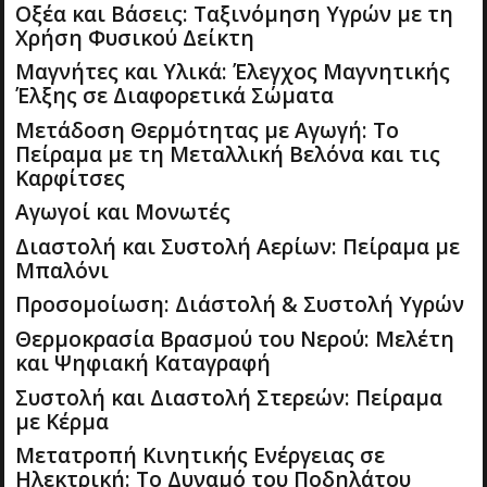
Οξέα και Βάσεις: Ταξινόμηση Υγρών με τη
Ρ
Χρήση Φυσικού Δείκτη
Μαγνήτες και Υλικά: Έλεγχος Μαγνητικής
Θ
Έλξης σε Διαφορετικά Σώματα
Ρ
Μετάδοση Θερμότητας με Αγωγή: Το
Πείραμα με τη Μεταλλική Βελόνα και τις
Καρφίτσες
Ω
Αγωγοί και Μονωτές
Ν
Διαστολή και Συστολή Αερίων: Πείραμα με
Μπαλόνι
Προσομοίωση: Διάστολή & Συστολή Υγρών
Θερμοκρασία Βρασμού του Νερού: Μελέτη
και Ψηφιακή Καταγραφή
Συστολή και Διαστολή Στερεών: Πείραμα
με Κέρμα
Μετατροπή Κινητικής Ενέργειας σε
Ηλεκτρική: Το Δυναμό του Ποδηλάτου