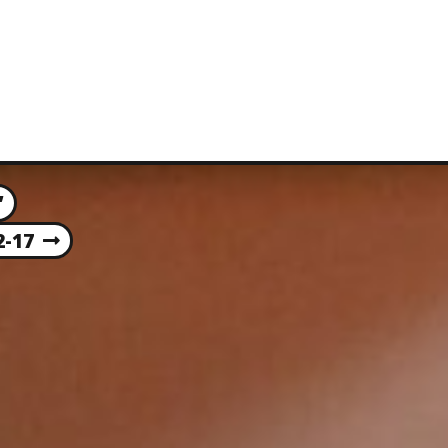
”
-17