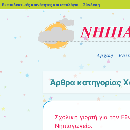
blogs.sch.gr
Εκπαιδευτικές κοινότητες και ιστολόγια
Σύνδεση
ΝΗΠΙ
Μενού
Μετάβαση στο περιεχόμενο
Αρχική
Επικ
Άρθρα κατηγορίας
Χ
Σχολική γιορτή για την Εθ
Νηπιαγωγείο.