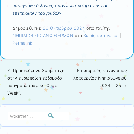
πανηγυρικού λόγου, απαγγελία ποιημάτων και
επετειακών τραγουδιών.
Δημοσιεύθηκε
29 Οκτωβρίου 2024
από τον/την
ΝΗΠΙΑΓΩΓΕΙΟ ΑΝΩ ΘΕΡΜΩΝ
στο
Χωρίς κατηγορία
|
Permalink
← Προηγούμενo
Συμμετοχή
Εσωτερικός κανονισμός
Πλοήγηση άρθρων
στην ευρωπαϊκή εβδομάδα
λειτουργίας Νηπιαγωγείου
προγραμματισμού “Code
2024 – 25
→
Week”.
Αναζήτηση