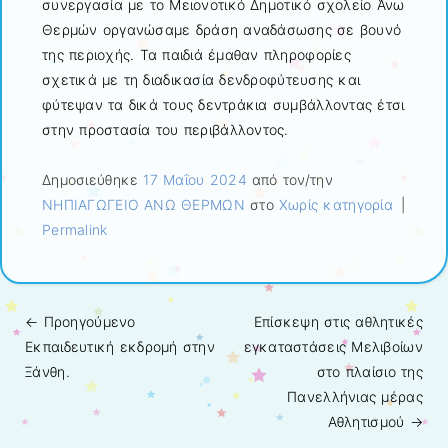
συνεργασία με το Μειονοτικό Δημοτικό σχολείο Άνω
Θερμών οργανώσαμε δράση αναδάσωσης σε βουνό
της περιοχής. Τα παιδιά έμαθαν πληροφορίες
σχετικά με τη διαδικασία δενδροφύτευσης και
φύτεψαν τα δικά τους δεντράκια συμβάλλοντας έτσι
στην προστασία του περιβάλλοντος.
Δημοσιεύθηκε
17 Μαΐου 2024
από τον/την
ΝΗΠΙΑΓΩΓΕΙΟ ΑΝΩ ΘΕΡΜΩΝ
στο
Χωρίς κατηγορία
|
Permalink
← Προηγούμενo
Επίσκεψη στις αθλητικές
Πλοήγηση άρθρων
Εκπαιδευτική εκδρομή στην
εγκαταστάσεις Μελιβοίων
Ξάνθη.
στο πλαίσιο της
Πανελλήνιας μέρας
Αθλητισμού
→