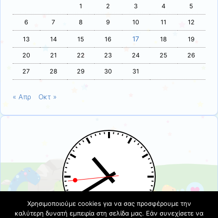
1
2
3
4
5
6
7
8
9
10
11
12
17
13
14
15
16
18
19
20
21
22
23
24
25
26
27
28
29
30
31
« Απρ
Οκτ »
Χρησιμοποιούμε cookies για να σας προσφέρουμε την
καλύτερη δυνατή εμπειρία στη σελίδα μας. Εάν συνεχίσετε να