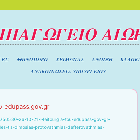
ΠΙΑΓΩΓΕΙΟ ΑΙΩ
ΤΕΣ
ΦΘΙΝΟΠΩΡΟ
ΧΕΙΜΩΝΑΣ
ΑΝΟΙΞΗ
ΚΑΛΟΚΑ
ΑΝΑΚΟΙΝΩΣΕΙΣ ΥΠΟΥΡΓΕΙΟΥ
υ edupass.gov.gr
/50530-26-10-21-i-leitourgia-tou-edupass-gov-gr-
des-tis-dimosias-protovathmias-defterovathmias-