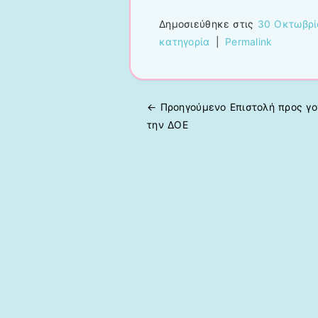
Δημοσιεύθηκε στις
30 Οκτωβρί
κατηγορία
|
Permalink
← Προηγούμενo
Επιστολή προς γο
Πλοήγηση άρθρων
την ΔΟΕ