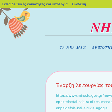
blogs.sch.gr
Εκπαιδευτικές κοινότητες και ιστολόγια
Σύνδεση
ΝΗ
Μενού
Μετάβαση στο περιεχόμενο
ΤΑ ΝΕΑ ΜΑΣ
ΔΕΞΙΟΤΗ
Έναρξη λειτουργίας το
https://www.minedu.gov.gr/news
epekteinetai-stis-sxolikes-mona
ekpaidefsis-kai-eidikis-agogis