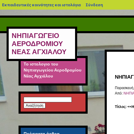
blogs.sch.gr
Εκπαιδευτικές κοινότητες και ιστολόγια
Σύνδεση
ΝΗΠΙΑΓΩΓΕΙΟ
ΑΕΡΟΔΡΟΜΙΟΥ
ΝΕΑΣ ΑΓΧΙΑΛΟΥ
Το ιστολογιο του
Νηπιαγωγείου Αεροδρομίου
Νέας Αγχιάλου
ΝΗΠΙΑΓ
Παρασκευή,
Από:
ΝΗΠΙ
Αναζήτηση
για:
Τίτλος: <
Πρόγραμμα
Αναπαραγω
Πρόσφατα άρθρα