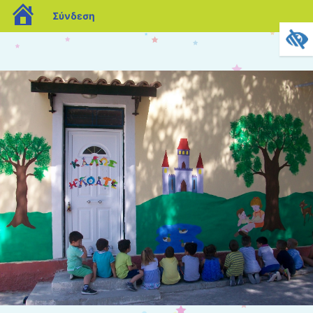
blogs.sch.gr
Σύνδεση