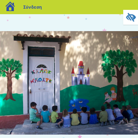
blogs.sch.gr
Σύνδεση