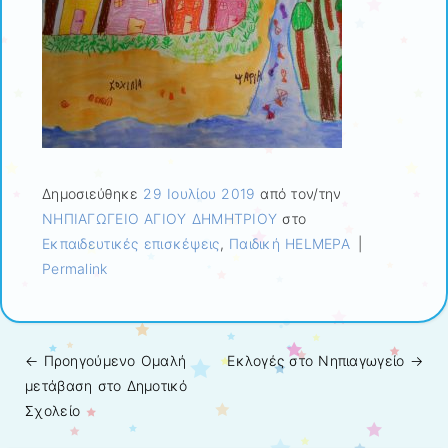
Δημοσιεύθηκε
29 Ιουλίου 2019
από τον/την
ΝΗΠΙΑΓΩΓΕΙΟ ΑΓΙΟΥ ΔΗΜΗΤΡΙΟΥ
στο
Εκπαιδευτικές επισκέψεις
,
Παιδική HELMEPA
|
Permalink
← Προηγούμενo
Ομαλή
Εκλογές στο Νηπιαγωγείο
→
Πλοήγηση άρθρων
μετάβαση στο Δημοτικό
Σχολείο