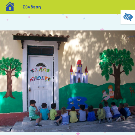
blogs.sch.gr
Σύνδεση