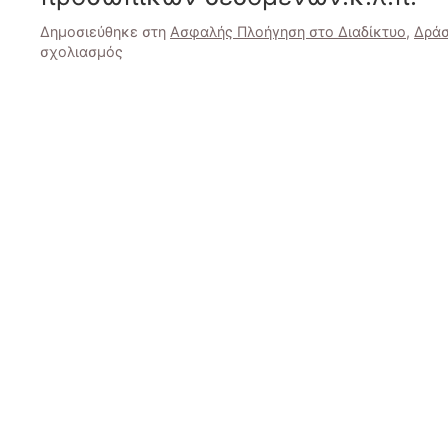
Δημοσιεύθηκε στη
Ασφαλής Πλοήγηση στο Διαδίκτυο
,
Δράσ
στο
σχολιασμός
Ασφαλής
Πλοήγηση
στο
Διαδίκτυο