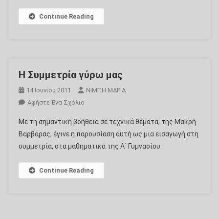
Συμμετρίας
Continue Reading
Ενός
Ισοπλεύρου
Τριγώνου
Η Συμμετρία γύρω μας
14 Ιουνίου 2011
ΝΙΜΠΗ ΜΑΡΙΑ
Για
Αφήστε Ένα Σχόλιο
Το
Με τη σημαντική βοήθεια σε τεχνικά θέματα, της Μακρή
Η
Βαρβάρας, έγινε η παρουσίαση αυτή ως μια εισαγωγή στη
Συμμετρία
συμμετρία, στα μαθηματικά της Α΄ Γυμνασίου.
Γύρω
Μας
Continue Reading