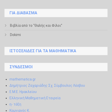
ΓΙΑ ΔΙΆΒΑΣΜΑ
Βιβλία από το “Θαλής και Φίλοι”
Dokimi
ΙΣΤΟΣΕΛΊΔΕΣ ΓΙΑ ΤΑ ΜΑΘΗΜΑΤΙΚΆ
ΣΎΝΔΕΣΜΟΙ
mathematica.gr
Δημήτριος Ζαχαριάδης Σχ. Σύμβουλος Λέσβου
Ε.Μ.Ε. Ηρακλείου
Ελληνική Μαθηματική Εταιρεία
η- τάξη
Κομνιανός Κ.