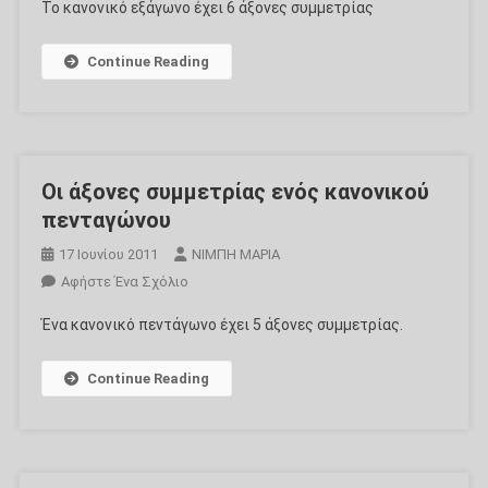
Το κανονικό εξάγωνο έχει 6 άξονες συμμετρίας
Οι
Άξονες
Continue Reading
Συμμετρίας
Ενός
Κανονικού
Εξαγώνου
Οι άξονες συμμετρίας ενός κανονικού
πενταγώνου
17 Ιουνίου 2011
ΝΙΜΠΗ ΜΑΡΙΑ
Για
Αφήστε Ένα Σχόλιο
Το
Ένα κανονικό πεντάγωνο έχει 5 άξονες συμμετρίας.
Οι
Άξονες
Continue Reading
Συμμετρίας
Ενός
Κανονικού
Πενταγώνου