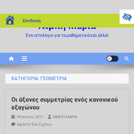
Μεταπηδήστε
blogs.sch.gr
Σύνδεση
Νιμπή Μαρία
στο
περιεχόμενο
Ένα ιστολόγιο για τα μαθηματικά και άλλα!
ΚΑΤΗΓΟΡΊΑ:
ΓΕΩΜΕΤΡΊΑ
Οι άξονες συμμετρίας ενός κανονικού
εξαγώνου
18 Ιουνίου 2011
ΝΙΜΠΗ ΜΑΡΙΑ
Για
Αφήστε Ένα Σχόλιο
Το