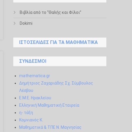
Βιβλία από το “Θαλής και Φίλοι”
Dokimi
ΙΣΤΟΣΕΛΊΔΕΣ ΓΙΑ ΤΑ ΜΑΘΗΜΑΤΙΚΆ
ΣΎΝΔΕΣΜΟΙ
mathematica.gr
Δημήτριος Ζαχαριάδης Σχ. Σύμβουλος
Λέσβου
Ε.Μ.Ε. Ηρακλείου
Ελληνική Μαθηματική Εταιρεία
η- τάξη
Κομνιανός Κ.
Μαθηματικά & ΤΠΕ Ν. Μαγνησίας