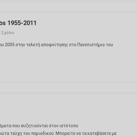
obs 1955-2011
Για
 Σχόλιο
Το
 του 2005 στην τελετή αποφοίτησης στο Πανεπιστήμιο του
“Stay
Hungry,
Stay
Foolish”
Steve
Jobs
1955-
2011
ο
ικοσιδωδεκάεδρον”
ϑέματα που συζητιούνται στον ιστότοπο
ρώτα τεύχη του περιοδικού. Μπορείτε να τα κατεβάσετε με