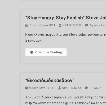
“Stay Hungry, Stay Foolish” Steve J
7 Οκτωβρίου 2011
ΝΙΜΠΗ ΜΑΡΙΑ
Αφήστε Ένα
Η συγκλονιστική ομιλία του Steve Jobs, τον Ιούνιο
Στάνφορντ.
Continue Reading
“Εικοσιδωδεκάεδρον”
Στ
9 Αυγούστου 2011
ΝΙΜΠΗ ΜΑΡΙΑ
1 Σχόλιο
“Ε
Το «Εικοσιδωδεκάεδρον» είναι μια επιλογή από τα 
http://www.mathematica.gr. Δείτε παρακάτω τα 5 π