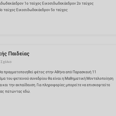
σιδωδεκάεδρον 1ο τεύχος Εικοσιδωδεκάεδρον 2ο τεύχος
4ο τεύχος Εικοσιδωδεκάεδρον 5ο τεύχος
κής Παιδείας
Για
 Σχόλιο
Το
θα πραγματοποιηθεί φέτος στην Αθήνα από Παρασκευή 11
28o
θέμα του φετεινού συνεδρίου θα είναι η Μαθηματική Μοντελοποίηση
Πανελλήνιο
ία και την εκπαίδευση. Για πληροφορίες μπορείτε να επισκεφτείτε
Συνέδριο
ίας πατώντας εδώ.
Μαθηματικής
Παιδείας