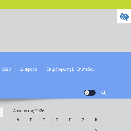
s 2023
Διάφορα
Επιμόρφωση Β΄ Επιπέδου
Αύγουστος 2026
Δ
Τ
Τ
Π
Π
Σ
Κ
1
2