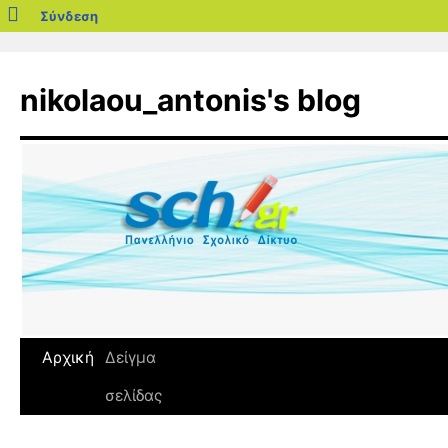
blogs.sch.gr
Σύνδεση
Μετάβαση
σε
nikolaou_antonis's blog
περιεχόμενο
Αρχική
Δείγμα
σελίδας