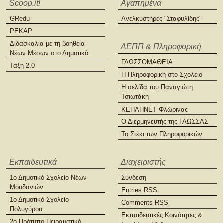
Scoop.it!
Αγαπημένα
GRedu
Ανελκυστήρες "Σταφυλίδης"
PEKAP
Διδασκαλία με τη βοήθεια
ΑΕΠΠ & Πληροφορική
Νέων Μέσων στο Δημοτικό
ΓΛΩΣΣΟΜΑΘΕΙΑ
Τάξη 2.0
Η Πληροφορική στο Σχολείο
Η σελίδα του Παναγιώτη
Τσιωτάκη
ΚΕΠΛΗΝΕΤ Φλώρινας
Ο Διερμηνευτής της ΓΛΩΣΣΑΣ
Το Στέκι των Πληροφορικών
Εκπαιδευτικά
Διαχειριστής
1ο Δημοτικό Σχολείο Νέων
Σύνδεση
Μουδανιών
Entries
RSS
1ο Δημοτικό Σχολείο
Comments
RSS
Πολυγύρου
Εκπαιδευτικές Κοινότητες &
2ο Πρότυπο Πειραματικό