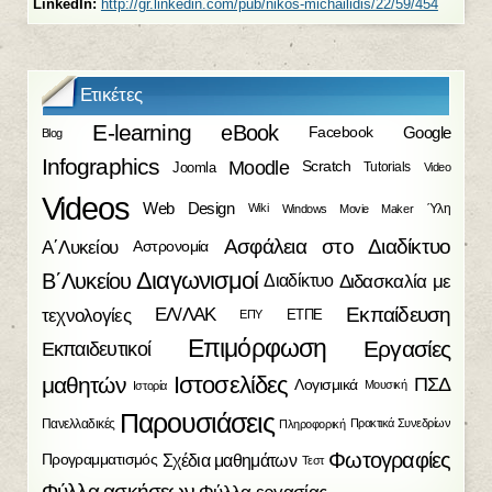
LinkedIn:
http://gr.linkedin.com/pub/nikos-michailidis/22/59/454
Ετικέτες
E-learning
eBook
Facebook
Google
Blog
Infographics
Moodle
Scratch
Joomla
Tutorials
Video
Videos
Web Design
Ύλη
Wiki
Windows Movie Maker
Ασφάλεια στο Διαδίκτυο
Α΄Λυκείου
Αστρονομία
Διαγωνισμοί
Β΄Λυκείου
Διδασκαλία με
Διαδίκτυο
Εκπαίδευση
τεχνολογίες
ΕΛ/ΛΑΚ
ΕΤΠΕ
ΕΠΥ
Επιμόρφωση
Εργασίες
Εκπαιδευτικοί
Ιστοσελίδες
μαθητών
ΠΣΔ
Λογισμικά
Μουσική
Ιστορία
Παρουσιάσεις
Πανελλαδικές
Πρακτικά Συνεδρίων
Πληροφορική
Φωτογραφίες
Σχέδια μαθημάτων
Προγραμματισμός
Τεστ
Φύλλα ασκήσεων
Φύλλα εργασίας