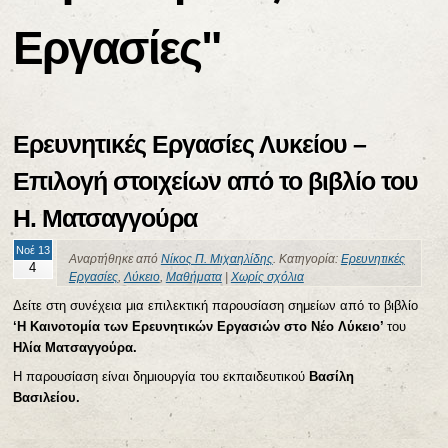
Εργασίες"
Ερευνητικές Εργασίες Λυκείου –
Επιλογή στοιχείων από το βιβλίο του
Η. Ματσαγγούρα
Νοέ 13
Αναρτήθηκε από
Νίκος Π. Μιχαηλίδης
. Κατηγορία:
Ερευνητικές
4
Εργασίες
,
Λύκειο
,
Μαθήματα
|
Χωρίς σχόλια
Δείτε στη συνέχεια μια επιλεκτική παρουσίαση σημείων από το βιβλίο
‘Η Καινοτομία των Ερευνητικών Εργασιών στο Νέο Λύκειο’
του
Ηλία Ματσαγγούρα.
Η παρουσίαση είναι δημιουργία του εκπαιδευτικού
Βασίλη
Βασιλείου.