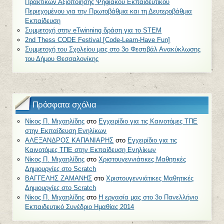
Πρακτικών Αξιοποίησης Ψηφιακού Εκπαιδευτικού
Περιεχομένου για την Πρωτοβάθμια και τη Δευτεροβάθμια
Εκπαίδευση
Συμμετοχή στην eTwinning δράση για το STEM
2nd Thess CODE Festival [Code-Learn-Have Fun]
Συμμετοχή του Σχολείου μας στο 3ο Φεστιβάλ Ανακύκλωσης
του Δήμου Θεσσαλονίκης
Πρόσφατα σχόλια
Νίκος Π. Μιχαηλίδης
στο
Εγχειρίδιο για τις Καινοτόμες ΤΠΕ
στην Εκπαίδευση Ενηλίκων
ΑΛΕΞΑΝΔΡΟΣ ΚΑΠΑΝΙΑΡΗΣ
στο
Εγχειρίδιο για τις
Καινοτόμες ΤΠΕ στην Εκπαίδευση Ενηλίκων
Νίκος Π. Μιχαηλίδης
στο
Χριστουγεννιάτικες Μαθητικές
Δημιουργίες στο Scratch
ΒΑΓΓΕΛΗΣ ΖΑΜΑΝΗΣ
στο
Χριστουγεννιάτικες Μαθητικές
Δημιουργίες στο Scratch
Νίκος Π. Μιχαηλίδης
στο
Η εργασία μας στο 3o Πανελλήνιο
Εκπαιδευτικό Συνέδριο Ημαθίας 2014