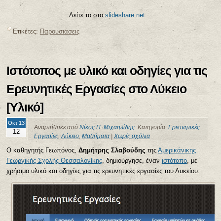
Δείτε το στο
slideshare.net
Ετικέτες:
Παρουσιάσεις
Ιστότοπος με υλικό και οδηγίες για τις
Ερευνητικές Εργασίες στο Λύκειο
[Υλικό]
Οκτ 13
Αναρτήθηκε από
Νίκος Π. Μιχαηλίδης
. Κατηγορία:
Ερευνητικές
12
Εργασίες
,
Λύκειο
,
Μαθήματα
|
Χωρίς σχόλια
Ο καθηγητής Γεωπόνος,
Δημήτρης Σλαβούδης
της
Αμερικάνικης
Γεωργικής Σχολής Θεσσαλονίκης
, δημιούργησε, έναν
ιστότοπο
, με
χρήσιμο υλικό και οδηγίες για τις ερευνητικές εργασίες του Λυκείου.