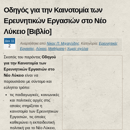
Οδηγός για την Καινοτομία των
Ερευνητικών Εργασιών στο Νέο
Λύκειο [Βιβλίο]
Δεκ 11
Αναρτήθηκε από
Νίκος Π. Μιχαηλίδης
. Κατηγορία:
Ερευνητικές
2
Εργασίες
,
Λύκειο
,
Μαθήματα
|
Χωρίς σχόλια
Σκοπός του παρόντος
Οδηγού
για την Καινοτομία των
Ερευνητικών Εργασιών στο
Νέο Λύκειο
είναι να
παρουσιάσει με σύντομο και
εύληπτο τρόπο:
τις παιδαγωγικές, κοινωνικές
και πολιτικές αρχές στις
οποίες στηρίζεται η
καινοτομία των Ερευνητικών
Εργασιών, τις οποίες
καθιερώνει η εκπαιδευτική
πολιτική για το Νέο Λύκειο,