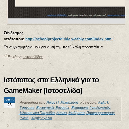
Σύνδεσμος
ιστότοπου:
http://schoolprojectguide.weebly.com/index.html
Τα συγχαρητήρια μου για αυτή την πολύ καλή προσπάθεια.
Ετικέτες:
Ιστοσελίδες
Ιστότοπος στα Ελληνικά για το
GameMaker [Ιστοσελίδα]
Σεπ 12
Αναρτήθηκε από
Νίκος Π. Μιχαηλίδης
. Κατηγορία:
ΑΕΠΠ
,
23
Γυμνάσιο
,
Ερευνητικές Εργασίες
,
Εφαρμογές Υπολογιστών
,
Ηλεκτρονικά Παιχνίδια
,
Λύκειο
,
Μαθήματα
,
Προγραμματισμός
,
Υλικό
|
Χωρίς σχόλια