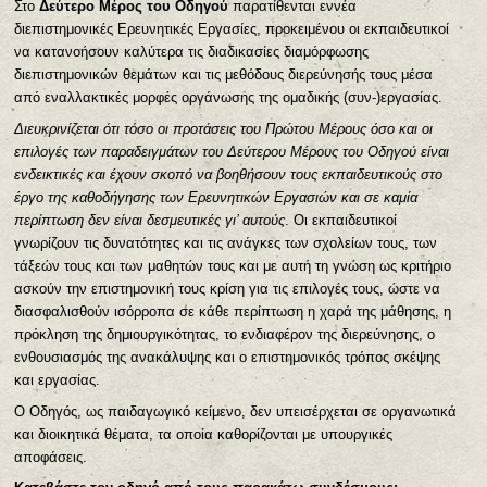
Στο
Δεύτερο Μέρος του Οδηγού
παρατίθενται εννέα
διεπιστημονικές Ερευνητικές Εργασίες, προκειμένου οι εκπαιδευτικοί
να κατανοήσουν καλύτερα τις διαδικασίες διαμόρφωσης
διεπιστημονικών θεμάτων και τις μεθόδους διερεύνησής τους μέσα
από εναλλακτικές μορφές οργάνωσης της ομαδικής (συν-)εργασίας.
Διευκρινίζεται ότι τόσο οι προτάσεις του Πρώτου Μέρους όσο και οι
επιλογές των παραδειγμάτων του Δεύτερου Μέρους του Οδηγού είναι
ενδεικτικές και έχουν σκοπό να βοηθήσουν τους εκπαιδευτικούς στο
έργο της καθοδήγησης των Ερευνητικών Εργασιών και σε καμία
περίπτωση δεν είναι δεσμευτικές γι’ αυτούς
. Οι εκπαιδευτικοί
γνωρίζουν τις δυνατότητες και τις ανάγκες των σχολείων τους, των
τάξεών τους και των μαθητών τους και με αυτή τη γνώση ως κριτήριο
ασκούν την επιστημονική τους κρίση για τις επιλογές τους, ώστε να
διασφαλισθούν ισόρροπα σε κάθε περίπτωση η χαρά της μάθησης, η
πρόκληση της δημιουργικότητας, το ενδιαφέρον της διερεύνησης, ο
ενθουσιασμός της ανακάλυψης και ο επιστημονικός τρόπος σκέψης
και εργασίας.
Ο Οδηγός, ως παιδαγωγικό κείμενο, δεν υπεισέρχεται σε οργανωτικά
και διοικητικά θέματα, τα οποία καθορίζονται με υπουργικές
αποφάσεις.