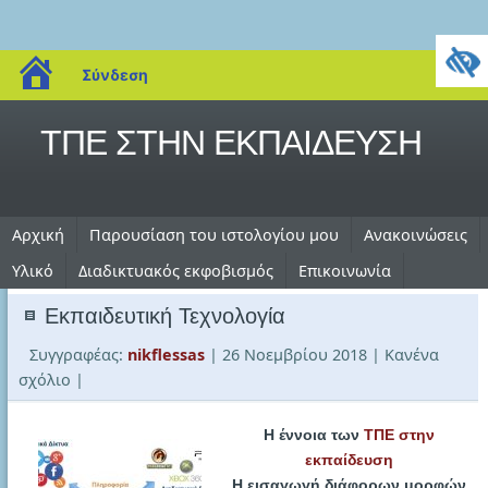
blogs.sch.gr
Σύνδεση
ΤΠΕ ΣΤΗΝ ΕΚΠΑΙΔΕΥΣΗ
Αρχική
Παρουσίαση του ιστολογίου μου
Ανακοινώσεις
Υλικό
Διαδικτυακός εκφοβισμός
Επικοινωνία
Εκπαιδευτική Τεχνολογία
Συγγραφέας:
nikflessas
| 26 Νοεμβρίου 2018
| Κανένα
σχόλιο
|
Η έννοια των
ΤΠΕ στην
εκπαίδευση
Η εισαγωγή διάφορων μορφών