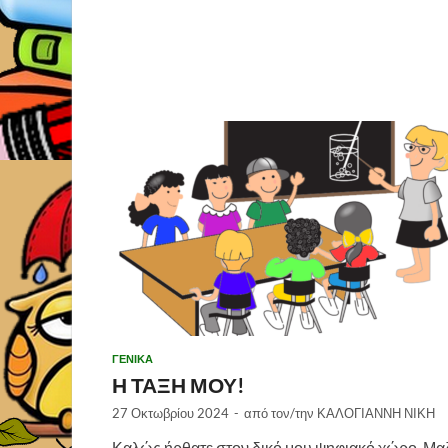
ΓΕΝΙΚΑ
Η ΤΑΞΗ ΜΟΥ!
27 Οκτωβρίου 2024
-
από τον/την
ΚΑΛΟΓΙΑΝΝΗ ΝΙΚΗ
Καλώς ήρθατε στον δικό μου ψηφιακό χώρο. Μα