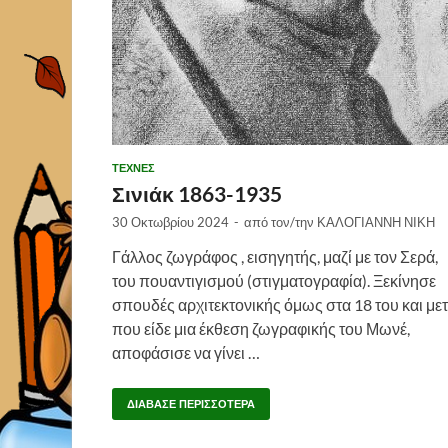
ΤΕΧΝΕΣ
Σινιάκ 1863-1935
30 Οκτωβρίου 2024
-
από τον/την
ΚΑΛΟΓΙΑΝΝΗ ΝΙΚΗ
Γάλλος ζωγράφος , εισηγητής, μαζί με τον Σερά,
του πουαντιγισμού (στιγματογραφία). Ξεκίνησε
σπουδές αρχιτεκτονικής όμως στα 18 του και με
που είδε μια έκθεση ζωγραφικής του Μωνέ,
αποφάσισε να γίνει …
ΔΙΆΒΑΣΕ ΠΕΡΙΣΣΌΤΕΡΑ