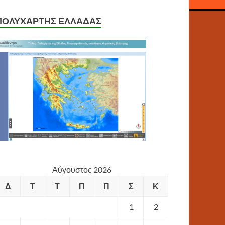
ΠΟΛΥΧΑΡΤΗΣ ΕΛΛΑΔΑΣ
Αύγουστος 2026
Δ
Τ
Τ
Π
Π
Σ
Κ
1
2