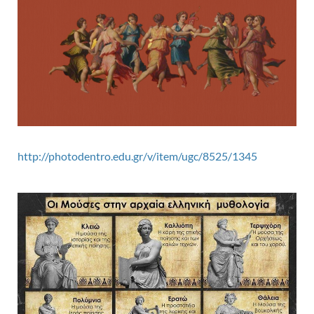
http://photodentro.edu.gr/v/item/ugc/8525/1345