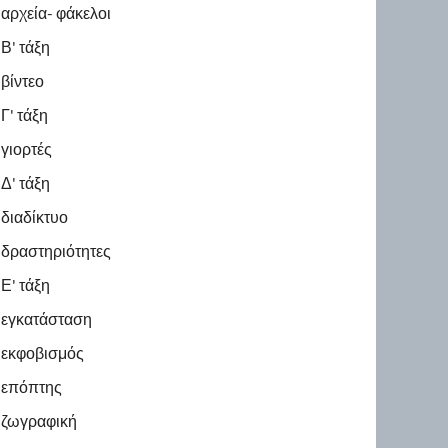
αρχεία- φάκελοι
Β' τάξη
βίντεο
Γ' τάξη
γιορτές
Δ' τάξη
διαδίκτυο
δραστηριότητες
Ε' τάξη
εγκατάσταση
εκφοβισμός
επόπτης
ζωγραφική