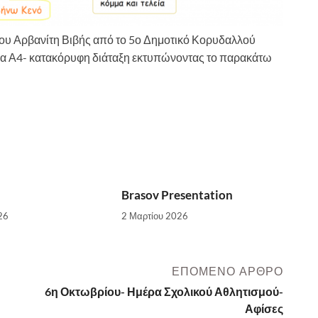
φου Αρβανίτη Βιβής από το 5ο Δημοτικό Κορυδαλλού
λλα Α4- κατακόρυφη διάταξη εκτυπώνοντας το παρακάτω
Brasov Presentation
26
2 Μαρτίου 2026
ΕΠΌΜΕΝΟ ΆΡΘΡΟ
6η Οκτωβρίου- Ημέρα Σχολικού Αθλητισμού-
Αφίσες