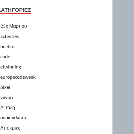
KΑΤΗΓΟΡΊΕΣ
25η Μαρτίου
activities
beebot
code
etwinning
europecodeweek
pixel
veyon
Α' τάξη
ανακύκλωση
Απόκριες