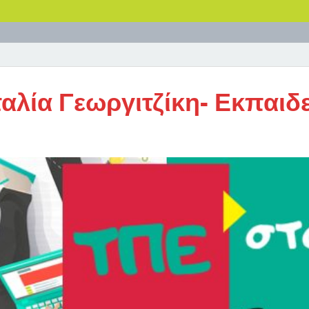
αλία Γεωργιτζίκη- Εκπαιδ