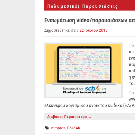
Πολυμεσικές Παρουσιάσεις
Ενσωμάτωση video/παρουσιάσεων από
Δημοσιεύτηκε στις
22 Ιουλίου 2015
Το
ισ
ενσ
παρ
πολ
η ε
το
To 
ww
ελεύθερου λογισμικού ανοικτού κώδικα (ΕΛ/Λ
Διαβάστε Περισσότερα
→
mmpres
,
ΕΛ/ΛΑΚ