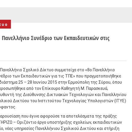
τυο
ο Πανελλήνιο Συνέδριο των Εκπαιδευτικών στις
 Πανελλήνιο Σχολικό Δίκτυο συμμετείχε στο «8ο Πανελλήνιο
νέδριο των Εκπαιδευτικών για τις ΤΠΕ» που πραγματοποιήθηκε
διάστημα 25 – 28 Ιουνίου 2015 στην Ερμούπολη της Σύρου, όπου
προσωπήθηκε από τον Επίκουρο Καθηγητή Μ. Παρασκευά,
ευθυντή της Διεύθυνσης Δικτυακών Τεχνολογιών και Πανελληνίου
ολικού Δικτύου του Ινστιτούτου Τεχνολογίας Υπολογιστών (ΙΤΥΕ)
όφαντος.
παρουσίαση που έγινε αφορούσε τα αποτελέσματα της πράξης
ΤΗΡΙΖΩ – Οριζόντιο έργο υποστήριξης σχολείων, εκπαιδευτικών
ο, νέες υπηρεσίες Πανελλήνιου Σχολικού Δικτύου και στήριξη