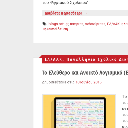
του Ψηφιακού Σχολείου”.
Διαβάστε Περισσότερα
→
blogs.sch.gr
,
mmpres
,
schoolpress
,
ΕΛ/ΛΑΚ
,
ηλε
Τηλεκπαίδευση
ΕΛ/ΛΑΚ
,
Πανελλήνιο Σχολικό Δίκ
Το Ελεύθερο και Ανοικτό Λογισμικό (
Δημοσιεύτηκε στις
10 Ιουνίου 2015
Το 
το 
αντ
του
του
οικ