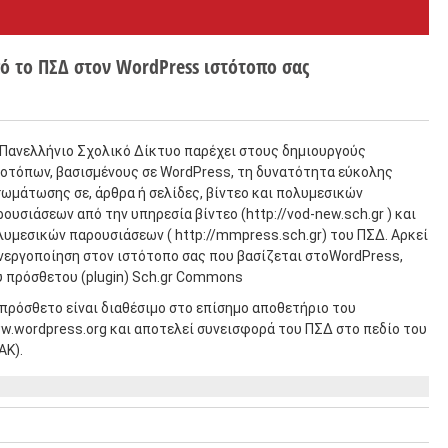
 το ΠΣΔ στον WordPress ιστότοπο σας
 Πανελλήνιο Σχολικό Δίκτυο παρέχει στους δημιουργούς
τοτόπων, βασισμένους σε WordPress, τη δυνατότητα εύκολης
ωμάτωσης σε, άρθρα ή σελίδες, βίντεο και πολυμεσικών
ουσιάσεων από την υπηρεσία βίντεο (http://vod-new.sch.gr ) και
υμεσικών παρουσιάσεων ( http://mmpress.sch.gr) του ΠΣΔ. Αρκεί
νεργοποίηση στον ιστότοπο σας που βασίζεται στοWordPress,
υ πρόσθετου (plugin) Sch.gr Commons
πρόσθετο είναι διαθέσιμο στο επίσημο αποθετήριο του
w.wordpress.org και αποτελεί συνεισφορά του ΠΣΔ στο πεδίο του
ΑΚ).