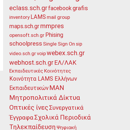
eclass.sch.gr
grafis
facebook
LAMS
inventory
mail group
mmpres
maps.sch.gr
Phising
opensoft.sch.gr
schoolpress
Single Sign On
sip
webex.sch.gr
video.sch.gr
voip
webhost.sch.gr
ΕΛ/ΛΑΚ
Εκπαιδευτικές Κοινότητες
Κοινότητα LAMS Ελλήνων
ΜΑΝ
Εκπαιδευτικών
Μητροπολιτικά Δίκτυα
Οπτικές ίνες
Συνεργατικά
Σχολικά Περιοδικά
Έγγραφα
Τηλεκπαίδευση
Ψηφιακή