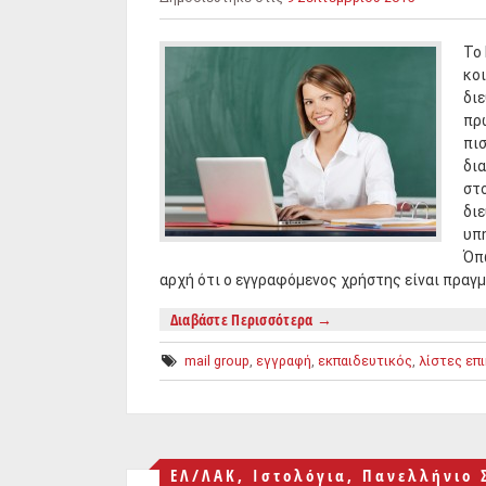
Το
κο
διε
πρ
πισ
δια
στο
διε
υπ
Όπ
αρχή ότι ο εγγραφόμενος χρήστης είναι πραγμ
Διαβάστε Περισσότερα
→
mail group
,
εγγραφή
,
εκπαιδευτικός
,
λίστες επ
ΕΛ/ΛΑΚ
,
Ιστολόγια
,
Πανελλήνιο 