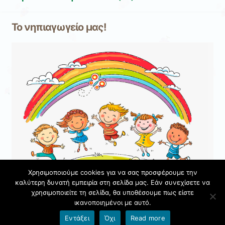
Το νηπιαγωγείο μας!
Χρησιμοποιούμε cookies για να σας προσφέρουμε την
καλύτερη δυνατή εμπειρία στη σελίδα μας. Εάν συνεχίσετε να
χρησιμοποιείτε τη σελίδα, θα υποθέσουμε πως είστε
ικανοποιημένοι με αυτό.
Όροι χρήσης blogs.sch.gr
|
Δήλωση προσβασιμότητας
Εντάξει
Όχι
Read more