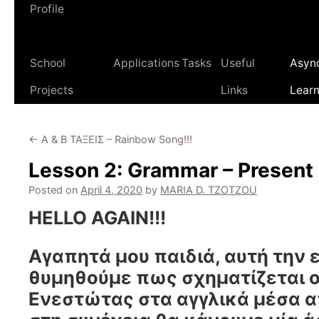
Profile
School
Applications
Tasks
Useful
Asyn
Projects
Links
Learn
←
Α & Β ΤΑΞΕΙΣ – Rainbow Song!!!
Lesson 2: Grammar – Present
Posted on
April 4, 2020
by
MARIA D. TZOTZOU
HELLO AGAIN!!!
Αγαπητά μου παιδιά, αυτή την
θυμηθούμε πως σχηματίζεται 
Ενεστώτας στα αγγλικά μέσα απ