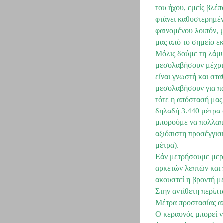
του ήχου, εμείς βλέ
φτάνει καθυστερημέν
φαινομένου λοιπόν,
μας από το σημείο ε
Μόλις δούμε τη λάμψ
μεσολαβήσουν μέχρι 
είναι γνωστή και στα
μεσολαβήσουν για πα
τότε η απόστασή μας
δηλαδή 3.440 μέτρα (
μπορούμε να πολλαπλ
αξιόπιστη προσέγγισ
μέτρα).
Εάν μετρήσουμε μερι
αρκετών λεπτών και 
ακουστεί η βροντή με
Στην αντίθετη περίπ
Μέτρα προστασίας α
Ο κεραυνός μπορεί ν