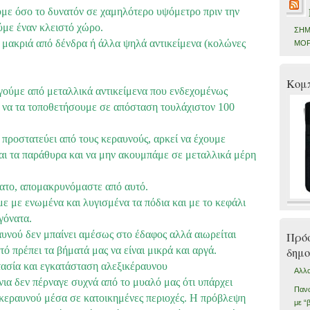
ύμε όσο το δυνατόν σε χαμηλότερο υψόμετρο πριν την
ύμε έναν κλειστό χώρο.
ΣΗΜ
ε μακριά από δένδρα ή άλλα ψηλά αντικείμενα (κολώνες
ΜΟΡ
Κομ
γούμε από μεταλλικά αντικείμενα που ενδεχομένως
 να τα τοποθετήσουμε σε απόσταση τουλάχιστον 100
 προστατεύει από τους κεραυνούς, αρκεί να έχουμε
 και τα παράθυρα και να μην ακουμπάμε σε μεταλλικά μέρη
ατο, απομακρυνόμαστε από αυτό.
με με ενωμένα και λυγισμένα τα πόδια και με το κεφάλι
γόνατα.
αυνού δεν μπαίνει αμέσως στο έδαφος αλλά αιωρείται
Πρό
υτό πρέπει τα βήματά μας να είναι μικρά και αργά.
δημο
ασία και εγκατάσταση αλεξικέραυνου
Αλλα
ια δεν πέρναγε συχνά από το μυαλό μας ότι υπάρχει
Πανω
κεραυνού μέσα σε κατοικημένες περιοχές. Η πρόβλεψη
με “