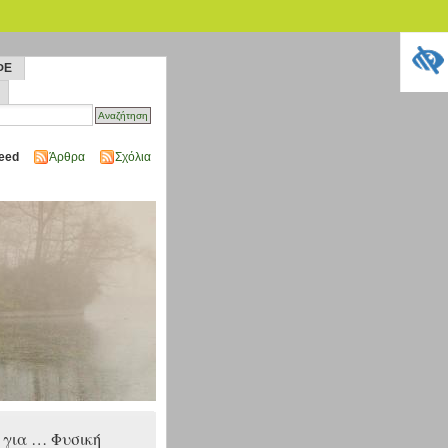
ΦΕ
eed
Άρθρα
Σχόλια
για … Φυσική