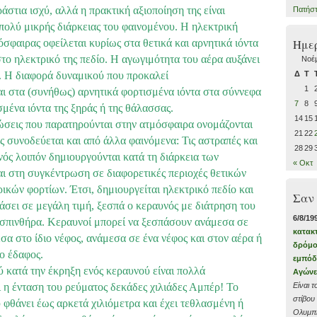
άστια ισχύ, αλλά η πρακτική αξιοποίηση της είναι
Πατήσ
 πολύ μικρής διάρκειας του φαινομένου. Η ηλεκτρική
Ημε
σφαιρας οφείλεται κυρίως στα θετικά και αρνητικά ιόντα
το ηλεκτρικό της πεδίο. Η αγωγιμότητα του αέρα αυξάνει
Νοέμ
Δ
Τ
. Η διαφορά δυναμικού που προκαλεί
1
αι στα (συνήθως) αρνητικά φορτισμένα ιόντα στα σύννεφα
7
8
σμένα ιόντα της ξηράς ή της θάλασσας.
14
15
ώσεις που παρατηρούνται στην ατμόσφαιρα ονομάζονται
21
22
ς συνοδεύεται και από άλλα φαινόμενα: Τις αστραπές και
28
29
νός λοιπόν δημιουργούνται κατά τη διάρκεια των
« Οκτ
αι στη συγκέντρωση σε διαφορετικές περιοχές θετικών
ικών φορτίων. Έτσι, δημιουργείται ηλεκτρικό πεδίο και
Σαν
τάσει σε μεγάλη τιμή, ξεσπά ο κεραυνός με διάτρηση του
6/8/19
 σπινθήρα. Κεραυνοί μπορεί να ξεσπάσουν ανάμεσα σε
κατακ
σα στο ίδιο νέφος, ανάμεσα σε ένα νέφος και στον αέρα ή
δρόμο
ο έδαφος.
εμπόδ
 κατά την έκρηξη ενός κεραυνού είναι πολλά
Αγώνε
Είναι 
ι η ένταση του ρεύματος δεκάδες χιλιάδες Αμπέρ! Το
στίβου
 φθάνει έως αρκετά χιλιόμετρα και έχει τεθλασμένη ή
Ολυμπι