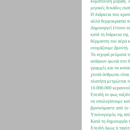
κυματοειδή μορφή. Το
μερικές δεκάδες εκα
Η διάρκεια που κρατ
αλλά θερμοκρασία πο
Δημιουργεί έντονο ι
κατά τη διάρκεια τη
θέρμανση του αέρα κ
ονομάζουμε βροντή.
Τα ισχυρά ρεύματα 
ανάψουν φωτιά στο δ
γραμμές και να κατα
χτυπά άνθρωπο είναι
πλανήτη μετρώνται π
10.000.000 κεραυνού
Επειδή το φως ταξιδ
να υπολογίσουμε κατ
βρισκόμαστε από το
Υπολογισμός της από
Κατά τη δημιουργία 
Επειδή όμως η ταχύτ