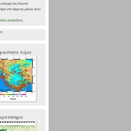
ν επιτυχία του Κώστα
τήρα στο άλμα εις μήκος άνευ
τικές αναρτήσεις
ση
μικότητα τώρα
μματόσημα