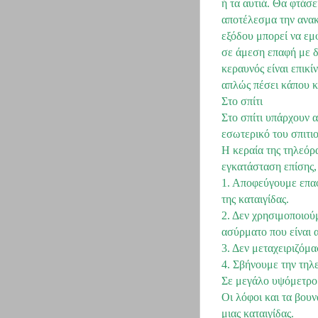
ή τα αυτιά. Θα φτάσ
αποτέλεσμα την ανακο
εξόδου μπορεί να εμ
σε άμεση επαφή με δι
κεραυνός είναι επικί
απλώς πέσει κάπου κ
Στο σπίτι
Στο σπίτι υπάρχουν 
εσωτερικό του σπιτιο
Η κεραία της τηλεόρα
εγκατάσταση επίσης,
1. Αποφεύγουμε επαφ
της καταιγίδας.
2. Δεν χρησιμοποιού
ασύρματο που είναι 
3. Δεν μεταχειριζόμ
4. Σβήνουμε την τηλε
Σε μεγάλο υψόμετρο
Οι λόφοι και τα βουν
μιας καταιγίδας.