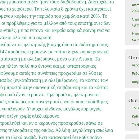
υνικη προστασία δεν ήταν τόσο διαδεδομένη. Δυστυχώς τα
Απαν
ς το χειρότερο. Τα τελευταία 8 χρόνια έχει καταγραφεί
202
ομένου κυρίως την περίοδο του χειμώνα κατά 20%. Το
Θέμα
ι οι προβλέψεις για το μέλλον από τους επιστήμονες δεν
εξετ
υντικές, με τα έντονα και ακραία καιρικά φαινόμενα να
Η ισ
νά και όλο και πιο ακραία!
και 
αινόμενο τις ηλεκτρικής βροχής όπου σε διάστημα μιας
47 κρούσεις κεραυνών σε σπίτια δίχως αντικεραυνική
Ο κα
κατάσταση με αλεξικέραυνο, μόνο στην Αττική. Τα
ναι πλέον πολύ πιο έντονα και με καταστροφικές
Λέρ
ποφύγουμε αυτές τις συνέπειες προχωράμε σε λύσεις
Ρέθ
τασίας (εγκατάσταση με αλεξικέραυνο), το κόστος των
Αθή
νό μπροστά στην οικονομική επιβάρυνση και το κόστος
ψει από έναν κεραυνό. Τηλεοράσεις, ηλεκτρονικοί
Οι ε
κές συσκευές και συναγερμοί είναι οι ποιο ευαίσθητες
 να πληγούν. Υπάρχει κίνδυνος μεγάλος πυρκαγιάς,
Το Β
ινη στέγη χωρίς αλεξικέραυνο.
Καθη
προκληθεί και αν ο κεραυνός προσκρούσει πάνω σε
Τα Ν
στις τηλεοράσεις της οικίας. Αλλά η μεγαλύτερη απώλεια
όχι τα υλικά αγαθά. Έχει καταγραφεί ότι κάθε χρόνο