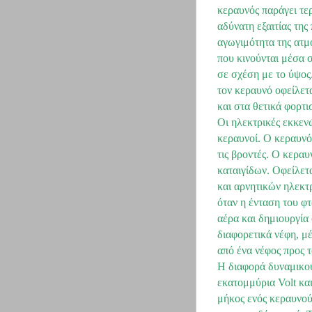
κεραυνός παράγει τερ
αδύνατη εξαιτίας της
αγωγιμότητα της ατμό
που κινούνται μέσα σ
σε σχέση με το ύψος
τον κεραυνό οφείλετ
και στα θετικά φορτι
Οι ηλεκτρικές εκκεν
κεραυνοί. Ο κεραυνό
τις βροντές. Ο κεραυ
καταιγίδων. Οφείλετ
και αρνητικών ηλεκτρ
όταν η ένταση του φ
αέρα και δημιουργία
διαφορετικά νέφη, μέ
από ένα νέφος προς τ
Η διαφορά δυναμικού
εκατομμύρια Volt κα
μήκος ενός κεραυνού