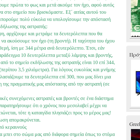
πουμε πρώτα το φως και μετά ακούμε τον ήχο, αφού αυτός
α στο σημείο που βρισκόμαστε. Εξ΄ αιτίας αυτού του
 μπορούμε πολύ εύκολα να υπολογίσουμε την απόστασή
κδήλωσης της αστραπής:
η, αρχίζουμε και μετράμε τα δευτερόλεπτα που θα
να ακούσουμε τον ήχο (τη βροντή). Η ταχύτητα του ήχου
θερή, ίση με 344 μέτρα ανά δευτερόλεπτο. Έτσι, εάν
Πρό
ράδειγμα 10 δευτερόλεπτα μεταξύ λάμψης και βροντής,
 από το σημείο εκδήλωσης της αστραπής είναι 10 επί 344,
περίπου 3,5 χιλιόμετρα). Για λόγους ευκολίας και μνήμης
ασιάζουμε τα δευτερόλεπτα επί 300, που μας δίνει μια
η της πραγματικής μας απόστασης από την αστραπή (σε
κές συνεχόμενες αστραπές και βροντές σε ένα διάστημα
παρατηρήσουμε ότι ο χρόνος που μεσολαβεί μέχρι να
ιώνεται, τότε η καταιγίδα πλησιάζει προς το μέρος μας!
τωση απομακρύνεται.
Gree
πό κεραυνούς
α μπει στο σώμα μας από διάφορα σημεία όπως το στόμα