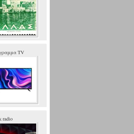
γραμμα TV
k radio