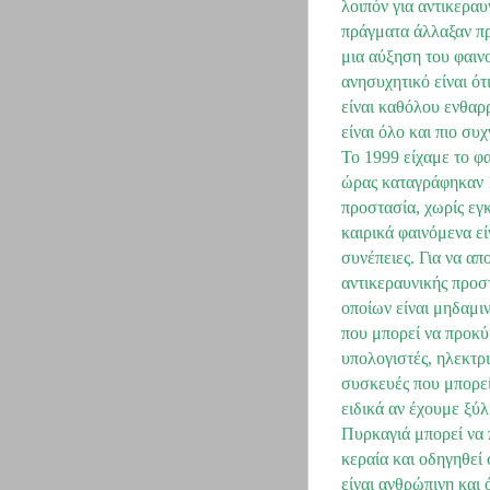
λοιπόν για αντικερα
πράγματα άλλαξαν προ
μια αύξηση του φαιν
ανησυχητικό είναι ότ
είναι καθόλου ενθαρρ
είναι όλο και πιο συχ
Το 1999 είχαμε το φ
ώρας καταγράφηκαν 1
προστασία, χωρίς εγ
καιρικά φαινόμενα εί
συνέπειες. Για να α
αντικεραυνικής προσ
οποίων είναι μηδαμι
που μπορεί να προκύ
υπολογιστές, ηλεκτρι
συσκευές που μπορεί
ειδικά αν έχουμε ξύλ
Πυρκαγιά μπορεί να 
κεραία και οδηγηθεί 
είναι ανθρώπινη και 