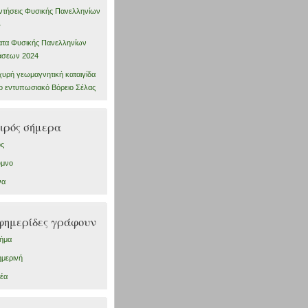
τήσεις Φυσικής Πανελληνίων
4
τα Φυσικής Πανελληνίων
άσεων 2024
χυρή γεωμαγνητική καταιγίδα
το εντυπωσιακό Βόρειο Σέλας
ιρός σήμερα
ος
υμνο
να
φημερίδες γράφουν
ήμα
μερινή
έα