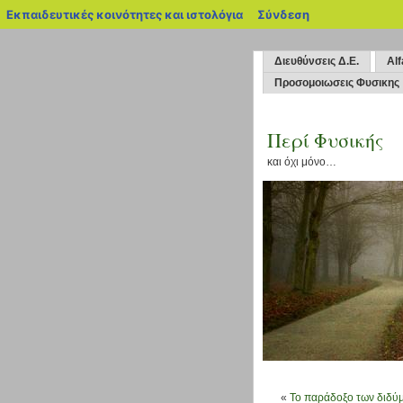
blogs.sch.gr
Εκπαιδευτικές κοινότητες και ιστολόγια
Σύνδεση
Διευθύνσεις Δ.Ε.
Alf
Προσομοιωσεις Φυσικης
Περί Φυσικής
και όχι μόνο…
«
Το παράδοξο των διδύ