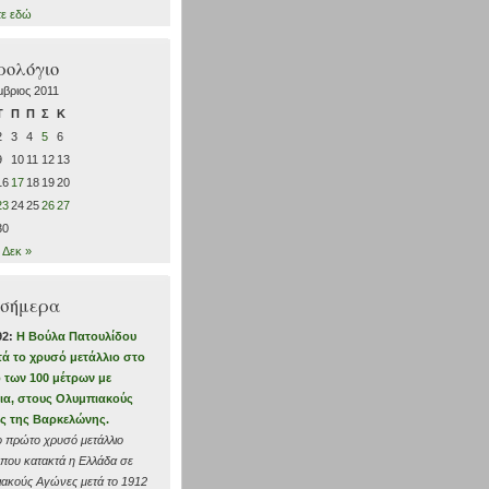
τε εδώ
ρολόγιο
βριος 2011
Τ
Π
Π
Σ
Κ
2
3
4
5
6
9
10
11
12
13
16
17
18
19
20
23
24
25
26
27
30
Δεκ »
 σήμερα
92:
Η Βούλα Πατουλίδου
τά το χρυσό μετάλλιο στο
 των 100 μέτρων με
ια, στους Ολυμπιακούς
ς της Βαρκελώνης.
το πρώτο χρυσό μετάλλιο
 που κατακτά η Ελλάδα σε
ακούς Αγώνες μετά το 1912