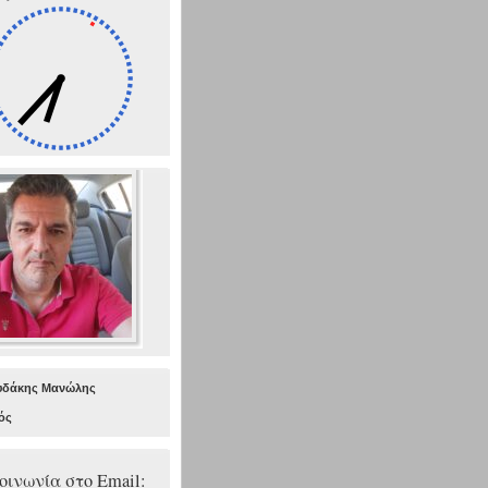
δάκης Μανώλης
ός
οινωνία στο Εmail: