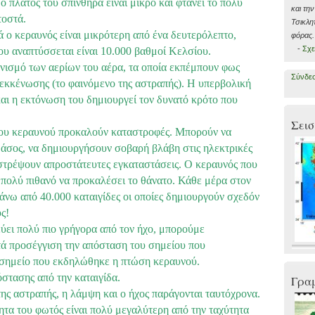
 πλάτος του σπινθήρα είναι μικρό και φτάνει το πολύ
και τη
τοστά.
Τσικλη
ά ο κεραυνός είναι μικρότερη από ένα δευτερόλεπτο,
φόρας.
-
Σχε
υ αναπτύσσεται είναι 10.000 βαθμοί Κελσίου.
ονισμό των αερίων του αέρα, τα οποία εκπέμπουν φως
Σύνδε
ς εκκένωσης (το φαινόμενο της αστραπής). Η υπερβολική
αι η εκτόνωση του δημιουργεί τον δυνατό κρότο που
Σεισ
του κεραυνού προκαλούν καταστροφές. Μπορούν να
άσος, να δημιουργήσουν σοβαρή βλάβη στις ηλεκτρικές
στρέψουν απροστάτευτες εγκαταστάσεις. Ο κεραυνός που
 πολύ πιθανό να προκαλέσει το θάνατο. Κάθε μέρα στον
άνω από 40.000 καταιγίδες οι οποίες δημιουργούν σχεδόν
ς!
εύει πολύ πιο γρήγορα από τον ήχο, μπορούμε
ά προσέγγιση την απόσταση του σημείου που
 σημείο που εκδηλώθηκε η πτώση κεραυνού.
στασης από την καταιγίδα.
Γρα
της αστραπής, η λάμψη και ο ήχος παράγονται ταυτόχρονα.
ητα του φωτός είναι πολύ μεγαλύτερη από την ταχύτητα