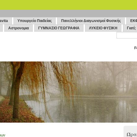
avita
Υπουργείο Παιδείας
Πανελλήνιοι Διαγωνισμοί Φυσικής
ΕΚ
Αστρονομια
ΓΥΜΝΑΣΙΟ ΓΕΩΓΡΑΦΙΑ
ΛΥΚΕΙΟ ΦΥΣΙΚΗ
Γιατί;
F
Ώρα 
μων