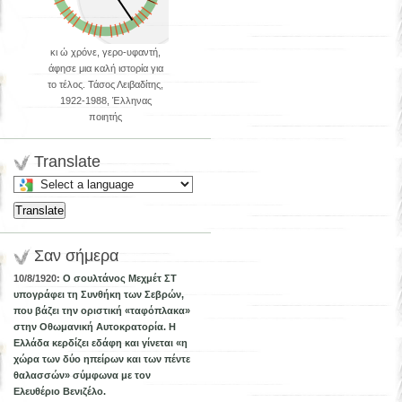
κι ώ χρόνε, γερο-υφαντή,
άφησε μια καλή ιστορία για
το τέλος. Τάσος Λειβαδίτης,
1922-1988, Έλληνας
ποιητής
Translate
Select
a
Translate
language
to
translate
Σαν σήμερα
this
10/8/1920:
Ο σουλτάνος Μεχμέτ ΣΤ
page
υπογράφει τη Συνθήκη των Σεβρών,
που βάζει την οριστική «ταφόπλακα»
στην Οθωμανική Αυτοκρατορία. Η
Ελλάδα κερδίζει εδάφη και γίνεται «η
χώρα των δύο ηπείρων και των πέντε
θαλασσών» σύμφωνα με τον
Ελευθέριο Βενιζέλο.