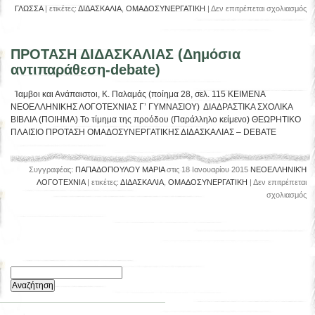
στ
ΓΛΩΣΣΑ
| ετικέτες:
ΔΙΔΑΣΚΑΛΙΑ
,
ΟΜΑΔΟΣΥΝΕΡΓΑΤΙΚΗ
|
Δεν επιτρέπεται σχολιασμός
Ε
1η
ΠΡΟΤΑΣΗ ΔΙΔΑΣΚΑΛΙΑΣ (Δημόσια
αντιπαράθεση-debate)
Ίαμβοι και Ανάπαιστοι, Κ. Παλαμάς (ποίημα 28, σελ. 115 ΚΕΙΜΕΝΑ
ΝΕΟΕΛΛΗΝΙΚΗΣ ΛΟΓΟΤΕΧΝΙΑΣ Γ’ ΓΥΜΝΑΣΙΟΥ) ΔΙΑΔΡΑΣΤΙΚΑ ΣΧΟΛΙΚΑ
ΒΙΒΛΙΑ (ΠΟΙΗΜΑ) Το τίμημα της προόδου (Παράλληλο κείμενο) ΘΕΩΡΗΤΙΚΟ
ΠΛΑΙΣΙΟ ΠΡΟΤΑΣΗ ΟΜΑΔΟΣΥΝΕΡΓΑΤΙΚΗΣ ΔΙΔΑΣΚΑΛΙΑΣ – DEBATE
Συγγραφέας:
ΠΑΠΑΔΟΠΟΥΛΟΥ ΜΑΡΙΑ
στις 18 Ιανουαρίου 2015
ΝΕΟΕΛΛΗΝΙΚΉ
ΛΟΓΟΤΕΧΝΙΑ
| ετικέτες:
ΔΙΔΑΣΚΑΛΙΑ
,
ΟΜΑΔΟΣΥΝΕΡΓΑΤΙΚΗ
|
Δεν επιτρέπεται
στ
σχολιασμός
Π
ΔΙ
(Δ
αν
de
Αναζήτηση
για: