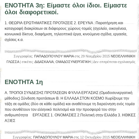
ΕΝΟΤΗΤΑ 3η: Είμαστε όλοι ίδιοι. Είμαστε
όλοι διαφορετικοί.
1. ΘΕΩΡΙΑ ΕΡΩΤΗΜΑΤΙΚΕΣ ΠΡΟΤΑΣΕΙΣ 2. ΕΡΕΥΝΑ : Παρατήρηση και
καταγραφή διακρίσεων σε διάφορους χώρους-τομείς (σχολείο, οικογένεια,
κοινωνικά δίκτυα, διαφήμιση, τηλεοπτικά έργα, κινούμενα σχέδια, εργασία,
σχέσεις κ.α.
Συγγραφέας:
ΠΑΠΑΔΟΠΟΥΛΟΥ ΜΑΡΙΑ
στις 29 Νοεμβρίου 2015
ΝΕΟΕΛΛΗΝΙΚΗ
στ
ΓΛΩΣΣΑ
| ετικέτες:
ΔΙΔΑΣΚΑΛΙΑ
,
ΟΜΑΔΟΣΥΝΕΡΓΑΤΙΚΗ
|
Δεν επιτρέπεται σχολιασμός
Ε
3η
Εί
ΕΝΟΤΗΤΑ 1η
όλ
ίδι
A. ΤΡΟΠΟΙ ΣΥΝΔΕΣΗΣ ΠΡΟΤΑΣΕΩΝ ΦΥΛΛΑ ΕΡΓΑΣΙΑΣ (Ομαδοσυνεργατική
Εί
μέθοδος) Σύνδεση προτάσεων Β. Η ΕΛΛΑΔΑ ΣΤΟΝ ΚΟΣΜΟ Χωρίζουμε την
όλ
τάξη σε ομάδες (δύο σε κάθε ομάδα) και αναθέτουμε τη διερεύνηση ενός τομέα
δι
που συνθέτουν τον ελληνικό πολιτισμό και την προσφορά του στην
ανθρωπότητα ΕΡΓΑΣΙΕΣ 1. ΟΝΟΜΑΣΙΕΣ 2.Πολιτική στην Ελλάδα 3. ΗΘΙΚΕΣ
ΑΞΙΕΣ
Συγγραφέας:
ΠΑΠΑΔΟΠΟΥΛΟΥ ΜΑΡΙΑ
στις 12 Οκτωβρίου 2015
ΝΕΟΕΛΛΗΝΙΚΗ