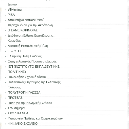
Δίκτυο
eTwinning
PISA
Αποθετήριο εκπαιδευτικού
περιεχομένου για την Ακρόπολη
Β΄ΕΛΜΕ ΚΟΡΙΝΘΙΑΣ
Διεύθυνση Β/θμιας Εκπαίδευσης
Κορινθίας
Δικτυακή Εκπαιδευτική Πύλη
Ε.Ψ.Υ.Π.Ε.
Ελληνική Πύλη Παιδείας
Επαγγελματικός Προσανατολισμός
ΙΕΠ (ΙΝΣΤΙΤΟΥΤΟ ΕΚΠΑΙΔΕΥΤΙΚΗΣ
ΠΟΛΙΤΙΚΗΣ)
Πανελλήνιο Σχολικό Δίκτυο
Πολιτιστικός Θησαυρός της Ελληνικής
Γλώσσας
ΠΟΛΥΤΡΟΠΗ ΓΛΩΣΣΑ
ΠΡΩΤΕΑΣ
Πύλη για την Ελληνική Γλώσσα
Σαν σήμερα
ΣΧΟΛΙΚΑ ΝΕΑ
Υπουργείο Παιδείας και Θρησκευμάτων
ΨΗΦΙΑΚΟ ΣΧΟΛΕΙΟ