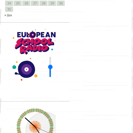
24
25
26
27
28
29
30
31
« Δεκ