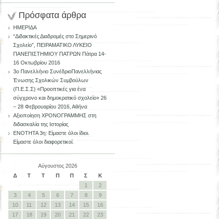
Πρόσφατα άρθρα
ΗΜΕΡΙΔΑ
“Διδακτικές Διαδρομές στο Σημερινό
Σχολείο”, ΠΕΙΡΑΜΑΤΙΚΟ ΛΥΚΕΙΟ
ΠΑΝΕΠΙΣΤΗΜΙΟΥ ΠΑΤΡΩΝ Πάτρα 14-
16 Οκτωβρίου 2016
3ο Πανελλήνιο ΣυνέδριοΠανελλήνιας
Ένωσης Σχολικών Συμβούλων
(Π.Ε.Σ.Σ) «Προοπτικές για ένα
σύγχρονο και δημοκρατικό σχολείο» 26
– 28 Φεβρουαρίου 2016, Αθήνα
Αξιοποίηση ΧΡΟΝΟΓΡΑΜΜΗΣ στη
διδασκαλία της Ιστορίας
ΕΝΟΤΗΤΑ 3η: Είμαστε όλοι ίδιοι.
Είμαστε όλοι διαφορετικοί.
Αύγουστος 2026
Δ
Τ
Τ
Π
Π
Σ
Κ
1
2
3
4
5
6
7
8
9
10
11
12
13
14
15
16
17
18
19
20
21
22
23