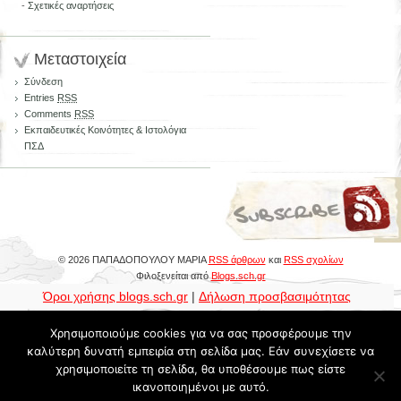
-
Σχετικές αναρτήσεις
Μεταστοιχεία
Σύνδεση
Entries
RSS
Comments
RSS
Εκπαιδευτικές Κοινότητες & Ιστολόγια
ΠΣΔ
© 2026 ΠΑΠΑΔΟΠΟΥΛΟΥ ΜΑΡΙΑ
RSS άρθρων
και
RSS σχολίων
Φιλοξενείται από
Blogs.sch.gr
Όροι χρήσης blogs.sch.gr
|
Δήλωση προσβασιμότητας
Χρησιμοποιούμε cookies για να σας προσφέρουμε την
καλύτερη δυνατή εμπειρία στη σελίδα μας. Εάν συνεχίσετε να
χρησιμοποιείτε τη σελίδα, θα υποθέσουμε πως είστε
ικανοποιημένοι με αυτό.