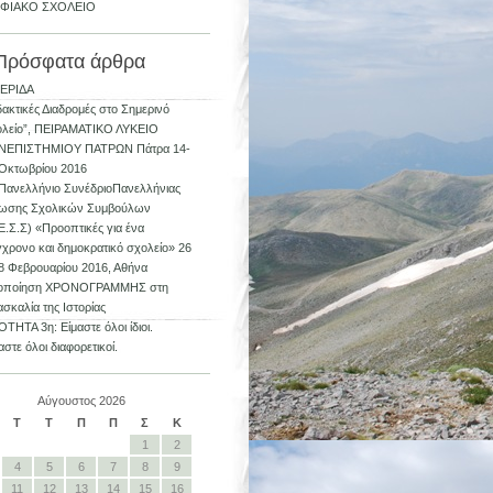
ΦΙΑΚΟ ΣΧΟΛΕΙΟ
Πρόσφατα άρθρα
ΕΡΙΔΑ
δακτικές Διαδρομές στο Σημερινό
ολείο”, ΠΕΙΡΑΜΑΤΙΚΟ ΛΥΚΕΙΟ
ΝΕΠΙΣΤΗΜΙΟΥ ΠΑΤΡΩΝ Πάτρα 14-
Οκτωβρίου 2016
Πανελλήνιο ΣυνέδριοΠανελλήνιας
ωσης Σχολικών Συμβούλων
Ε.Σ.Σ) «Προοπτικές για ένα
χρονο και δημοκρατικό σχολείο» 26
8 Φεβρουαρίου 2016, Αθήνα
ιοποίηση ΧΡΟΝΟΓΡΑΜΜΗΣ στη
ασκαλία της Ιστορίας
ΤΗΤΑ 3η: Είμαστε όλοι ίδιοι.
αστε όλοι διαφορετικοί.
Αύγουστος 2026
Τ
Τ
Π
Π
Σ
Κ
1
2
4
5
6
7
8
9
11
12
13
14
15
16