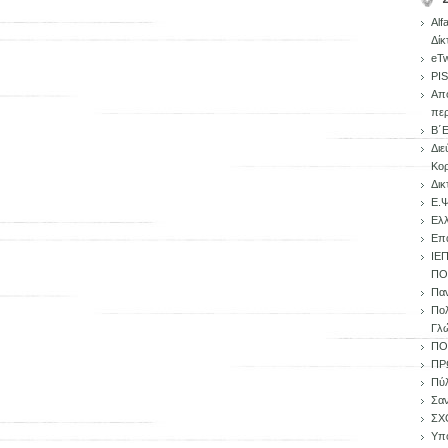
Alf
Δίκ
eTw
PI
Απο
περ
Β΄
Διε
Κορ
Δικ
Ε.Ψ
Ελλ
Επα
ΙΕ
ΠΟ
Παν
Πολ
Γλ
ΠΟ
ΠΡ
Πύλ
Σα
ΣΧ
Υπο