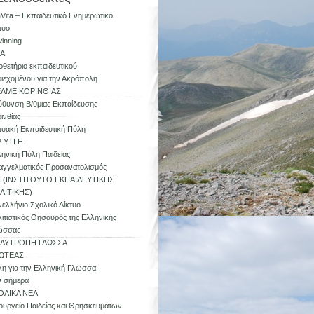
aVita – Εκπαιδευτικό Ενημερωτικό
τυο
inning
SA
θετήριο εκπαιδευτικού
ιεχομένου για την Ακρόπολη
ΕΛΜΕ ΚΟΡΙΝΘΙΑΣ
ύθυνση Β/θμιας Εκπαίδευσης
ινθίας
τυακή Εκπαιδευτική Πύλη
.Υ.Π.Ε.
ηνική Πύλη Παιδείας
γγελματικός Προσανατολισμός
Π (ΙΝΣΤΙΤΟΥΤΟ ΕΚΠΑΙΔΕΥΤΙΚΗΣ
ΛΙΤΙΚΗΣ)
ελλήνιο Σχολικό Δίκτυο
ιτιστικός Θησαυρός της Ελληνικής
ώσσας
ΛΥΤΡΟΠΗ ΓΛΩΣΣΑ
ΩΤΕΑΣ
η για την Ελληνική Γλώσσα
ν σήμερα
ΟΛΙΚΑ ΝΕΑ
υργείο Παιδείας και Θρησκευμάτων