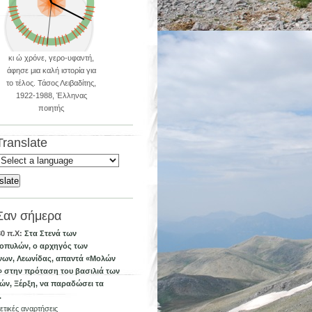
κι ώ χρόνε, γερο-υφαντή,
άφησε μια καλή ιστορία για
το τέλος. Τάσος Λειβαδίτης,
1922-1988, Έλληνας
ποιητής
Translate
slate
age
ate
Σαν σήμερα
80 π.Χ:
Στα Στενά των
οπυλών, ο αρχηγός των
νων, Λεωνίδας, απαντά «Μολών
» στην πρόταση του βασιλιά των
ών, Ξέρξη, να παραδώσει τα
.
ετικές αναρτήσεις