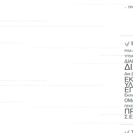
ΠΡ
PISA
ΥΓΕΙ
ΔΙ
Δ
Δια 
ΕΚ
ΥΛ
Ε
Εκπα
ΟΜ
ΠΕΚΕ
Π
Σ.Ε