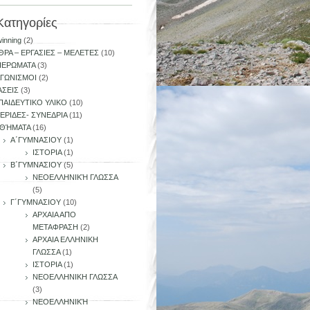
Kατηγορίες
inning
(2)
ΘΡΑ – ΕΡΓΑΣΙΕΣ – ΜΕΛΕΤΕΣ
(10)
ΙΕΡΩΜΑΤΑ
(3)
ΑΓΩΝΙΣΜΟΙ
(2)
ΑΣΕΙΣ
(3)
ΠΑΙΔΕΥΤΙΚΟ ΥΛΙΚΟ
(10)
ΕΡΙΔΕΣ- ΣΥΝΕΔΡΙΑ
(11)
ΘΉΜΑΤΑ
(16)
ση
Α΄ΓΥΜΝΑΣΙΟΥ
(1)
ΙΣΤΟΡΙΑ
(1)
»
Β΄ΓΥΜΝΑΣΙΟΥ
(5)
ΝΕΟΕΛΛΗΝΙΚΉ ΓΛΩΣΣΑ
(5)
Γ΄ΓΥΜΝΑΣΙΟΥ
(10)
ΑΡΧΑΙΑ ΑΠΟ
ΜΕΤΑΦΡΑΣΗ
(2)
ΑΡΧΑΙΑ ΕΛΛΗΝΙΚΗ
ΓΛΩΣΣΑ
(1)
ΙΣΤΟΡΙΑ
(1)
ΝΕΟΕΛΛΗΝΙΚΗ ΓΛΩΣΣΑ
(3)
ΝΕΟΕΛΛΗΝΙΚΉ