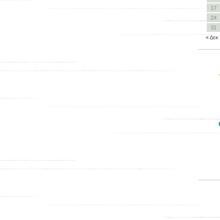
17
24
31
« Δεκ