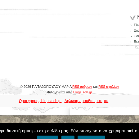
Σύ
Ent
Co
Εκπ
ΠΣ
© 2026 ΠΑΠΑΔΟΠΟΥΛΟΥ ΜΑΡΙΑ
RSS άρθρων
και
RSS σχολίων
Φιλοξενείται από
Blogs.sch.gr
Όροι χρήσης blogs.sch.gr
|
Δήλωση προσβασιμότητας
η δυνατή εμπειρία στη σελίδα μας. Εάν συνεχίσετε να χρησιμοποιείτε 