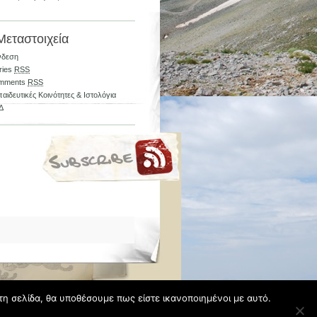
Μεταστοιχεία
νδεση
ries
RSS
mments
RSS
αιδευτικές Κοινότητες & Ιστολόγια
Δ
τη σελίδα, θα υποθέσουμε πως είστε ικανοποιημένοι με αυτό.