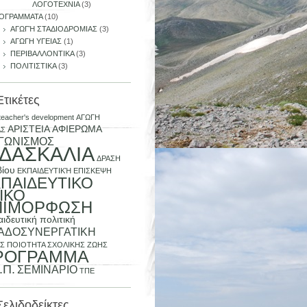
ΛΟΓΟΤΕΧΝΙΑ
(3)
ΟΓΡΑΜΜΑΤΑ
(10)
ΑΓΩΓΉ ΣΤΑΔΙΟΔΡΟΜΙΑΣ
(3)
ΑΓΩΓΗ ΥΓΕΙΑΣ
(1)
ΠΕΡΙΒΑΛΛΟΝΤΙΚΑ
(3)
ΠΟΛΙΤΙΣΤΙΚΑ
(3)
Ετικέτες
teacher's development
ΑΓΩΓΗ
ΑΡΙΣΤΕΙΑ
ΑΦΙΕΡΩΜΑ
ΑΣ
ΑΓΩΝΙΣΜΟΣ
ΙΔΑΣΚΑΛΙΑ
ΔΡΑΣΗ
βίου
ΕΚΠΑΙΔΕΥΤΙΚΉ ΕΠΙΣΚΕΨΗ
ΠΑΙΔΕΥΤΙΚΟ
ΙΚΟ
ΠΙΜΟΡΦΩΣΗ
ιδευτική πολιτική
ΑΔΟΣΥΝΕΡΓΑΤΙΚΗ
Σ
ΠΟΙΟΤΗΤΑ ΣΧΟΛΙΚΗΣ ΖΩΗΣ
ΡΟΓΡΑΜΜΑ
.Π.
ΣΕΜΙΝΑΡΙΟ
ΤΠΕ
Σελιδοδείκτες