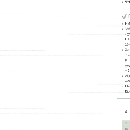
ΨΗ
ΗΜ
“Δι
Σχ
ΠΑ
16 
3ο 
Έν
(Π.
σύγ
– 2
Αξ
διδ
ΕΝΟ
Είμ
Δ
3
10