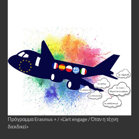
Πρόγραμμα Erasmus + / «L’art engage / Όταν η τέχνη
διεκδικεί»