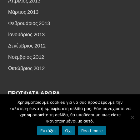
Απρίλιος 2013
Μάρτιος 2013
Φεβρουάριος 2013
Ιανουάριος 2013
Δεκέμβριος 2012
Νοέμβριος 2012
Οκτώβριος 2012
ΠΡΌΣΦΑΤΑ ΆΡΘΡΑ
Χρησιμοποιούμε cookies για να σας προσφέρουμε την
Επιτυχόντες Μουσικού Σχολείου Άρτας 2026
καλύτερη δυνατή εμπειρία στη σελίδα μας. Εάν συνεχίσετε να
χρησιμοποιείτε τη σελίδα, θα υποθέσουμε πως είστε
31 Ιουλίου 2026
ικανοποιημένοι με αυτό.
Διάκριση του μαθητή Χρήστου Δήμου σε διαγωνισμό
Εντάξει
Όχι
Read more
Δημοτικού Τραγουδιού και Μουσικής – Σάββατο 25