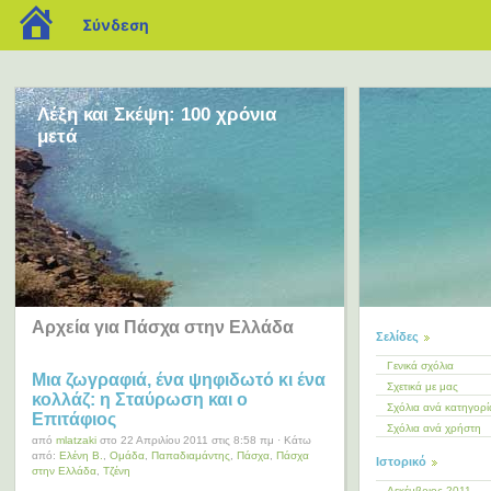
blogs.sch.gr
Σύνδεση
Λέξη και Σκέψη: 100 χρόνια
μετά
Αρχεία για Πάσχα στην Ελλάδα
Σελίδες
Γενικά σχόλια
Μια ζωγραφιά, ένα ψηφιδωτό κι ένα
Σχετικά με μας
κολλάζ: η Σταύρωση και ο
Σχόλια ανά κατηγορί
Επιτάφιος
Σχόλια ανά χρήστη
από
mlatzaki
στο 22 Απριλίου 2011 στις 8:58 πμ · Κάτω
από:
Ελένη Β.
,
Ομάδα
,
Παπαδιαμάντης
,
Πάσχα
,
Πάσχα
Ιστορικό
στην Ελλάδα
,
Τζένη
Δεκέμβριος 2011