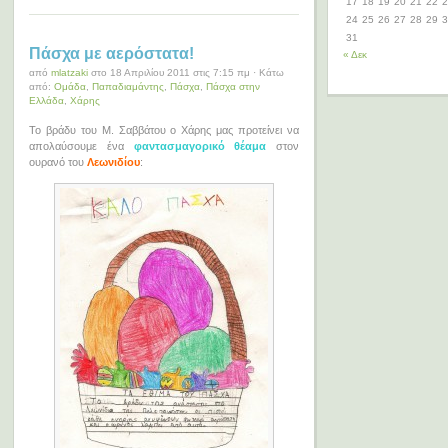
17
18
19
20
21
22
2
24
25
26
27
28
29
3
31
Πάσχα με αερόστατα!
« Δεκ
από
mlatzaki
στο 18 Απριλίου 2011 στις 7:15 πμ · Κάτω
από:
Ομάδα
,
Παπαδιαμάντης
,
Πάσχα
,
Πάσχα στην
Ελλάδα
,
Χάρης
Το βράδυ του Μ. Σαββάτου ο Χάρης μας προτείνει να
απολαύσουμε ένα
φαντασμαγορικό θέαμα
στον
ουρανό του
Λεωνιδίου
: