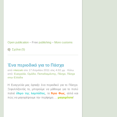
Open publication
– Free
publishing
–
More customs
Σχόλια (5)
Ένα περιοδικό για το Πάσχα
από
mlatzaki
στο 17 Απριλίου 2011 στις 4:02 μμ · Κάτω
από:
Ευαγγελία
,
Ομάδα
,
Παπαδιαμάντης
,
Πάσχα
,
Πάσχα
στην Ελλάδα
Η Ευαγγελία μας έφτιαξε ένα περιοδικό για το Πάσχα.
Ξεφυλλίζοντάς το, μπορούμε να μάθουμε για το πολύ
παλιό
έθιμο της λαμπάδας
, το
Άγιο Φως
, αλλά και
πώς να μαγειρέψουμε την περίφημη …
μαγειρίτσα
!