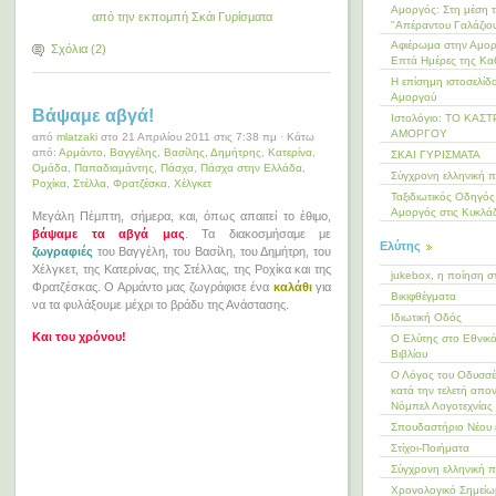
Αμοργός: Στη μέση 
από την εκπομπή Σκάι Γυρίσματα
"Απέραντου Γαλάζιο
Αφιέρωμα στην Αμορ
Σχόλια (2)
Επτά Ημέρες της Κα
Η επίσημη ιστοσελίδ
Αμοργού
Βάψαμε αβγά!
Ιστολόγιο: ΤΟ ΚΑΣ
ΑΜΟΡΓΟΥ
από
mlatzaki
στο 21 Απριλίου 2011 στις 7:38 πμ · Κάτω
από:
Αρμάντο
,
Βαγγέλης
,
Βασίλης
,
Δημήτρης
,
Κατερίνα
,
ΣΚΑΙ ΓΥΡΙΣΜΑΤΑ
Ομάδα
,
Παπαδιαμάντης
,
Πάσχα
,
Πάσχα στην Ελλάδα
,
Σύγχρονη ελληνική 
Ροχίκα
,
Στέλλα
,
Φρατζέσκα
,
Χέλγκετ
Ταξιδιωτικός Οδηγός 
Αμοργός στις Κυκλά
Μεγάλη Πέμπτη, σήμερα, και, όπως απαιτεί το έθιμο,
βάψαμε τα αβγά μας
. Τα διακοσμήσαμε με
Ελύτης
ζωγραφιές
του Βαγγέλη, του Βασίλη, του Δημήτρη, του
Χέλγκετ, της Κατερίνας, της Στέλλας, της Ροχίκα και της
jukebox, η ποίηση σ
Φρατζέσκας. Ο Αρμάντο μας ζωγράφισε ένα
καλάθι
για
Βικιφθέγματα
να τα φυλάξουμε μέχρι το βράδυ της Ανάστασης.
Ιδιωτική Οδός
Και του χρόνου!
Ο Ελύτης στο Εθνικ
Βιβλίου
Ο Λόγος του Οδυσσέ
κατά την τελετή απο
Νόμπελ Λογοτεχνίας
Σπουδαστήριο Νέου 
Στίχοι-Ποιήματα
Σύγχρονη ελληνική 
Χρονολογικό Σημεί