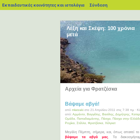
blogs.sch.gr
Εκπαιδευτικές κοινότητες και ιστολόγια
Σύνδεση
Λέξη και Σκέψη: 100 χρόνια
μετά
Αρχεία για Φρατζέσκα
Βάψαμε αβγά!
από
mlatzaki
στο 21 Απριλίου 2011 στις 7:38 πμ · 
από:
Αρμάντο
,
Βαγγέλης
,
Βασίλης
,
Δημήτρης
,
Κατερ
Ομάδα
,
Παπαδιαμάντης
,
Πάσχα
,
Πάσχα στην Ελλάδ
Ροχίκα
,
Στέλλα
,
Φρατζέσκα
,
Χέλγκετ
Μεγάλη Πέμπτη, σήμερα, και, όπως απαιτεί το 
βάψαμε τα αβγά μας
. Τα διακοσμήσα