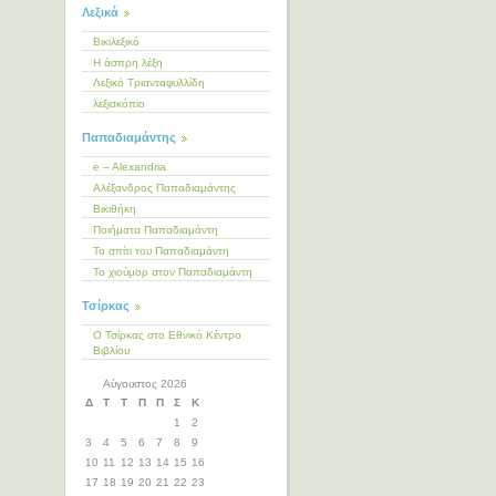
Λεξικά
Βικιλεξικό
Η άσπρη λέξη
Λεξικό Τριανταφυλλίδη
λεξισκόπιο
Παπαδιαμάντης
e – Alexandria
Αλέξανδρος Παπαδιαμάντης
Βικιθήκη
Ποιήματα Παπαδιαμάντη
Το σπίτι του Παπαδιαμάντη
Το χιούμορ στον Παπαδιαμάντη
Τσίρκας
Ο Τσίρκας στο Εθνικό Κέντρο
Βιβλίου
Αύγουστος 2026
Δ
Τ
Τ
Π
Π
Σ
Κ
1
2
3
4
5
6
7
8
9
10
11
12
13
14
15
16
17
18
19
20
21
22
23