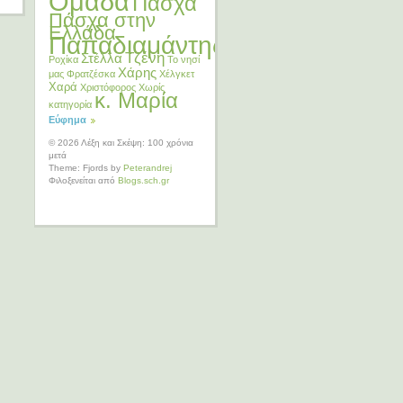
Ομάδα
Πάσχα
Πάσχα στην
Ελλάδα
Παπαδιαμάντης
Τζένη
Στέλλα
Ροχίκα
Το νησί
Χάρης
μας
Φρατζέσκα
Χέλγκετ
Χαρά
Χριστόφορος
Χωρίς
κ. Μαρία
κατηγορία
Εύφημα
© 2026 Λέξη και Σκέψη: 100 χρόνια
μετά
Theme: Fjords by
Peterandrej
Φιλοξενείται από
Blogs.sch.gr