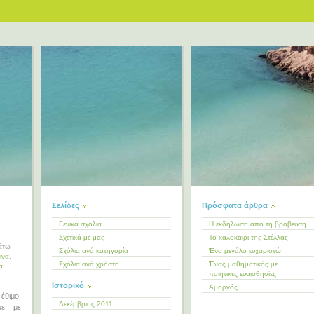
Σελίδες
Πρόσφατα άρθρα
Γενικά σχόλια
Η εκδήλωση από τη βράβευση
Σχετικά με μας
Το καλοκαίρι της Στέλλας
Κάτω
Σχόλια ανά κατηγορία
Ένα μεγάλο ευχαριστώ
ίνα
,
Σχόλια ανά χρήστη
Ένας μαθηματικός με …
α
,
ποιητικές ευαισθησίες
Ιστορικό
Αμοργός
έθιμο,
Δεκέμβριος 2011
με με