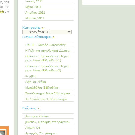
Ιούνιος 2011
η, του
και της
Μάιος 2011
άθι
για
Απρίλιος 2011
Μάρτιος 2011
Kατηγορίες
Kατηγορίες
Γενικοί Σύνδεσμοι
ΕΚΕΒΙ – Μικρός Αναγνώστης
Η Πύλη για την ελληνική γλώσσα
Θάλασσα, Τραγούδια και Χοροί
με το Λύκειο Ελληνίδων(1)
Θάλασσα, Τραγούδια και Χοροί
με το Λύκειο Ελληνίδων(2)
Κόμβος
Λέξη και Σκέψη
Μυριόβιβλος Βιβλιοθήκη
Σπουδαστήριο Νέου Ελληνισμού
Τα Κολλάζ του Π. Καποδίστρια
Γκάτσος
Amorgos Photos
jukebox, η ποίηση στο τραγούδι
ΑΜΟΡΓΟΣ
Αμοργός: Στη μέση του