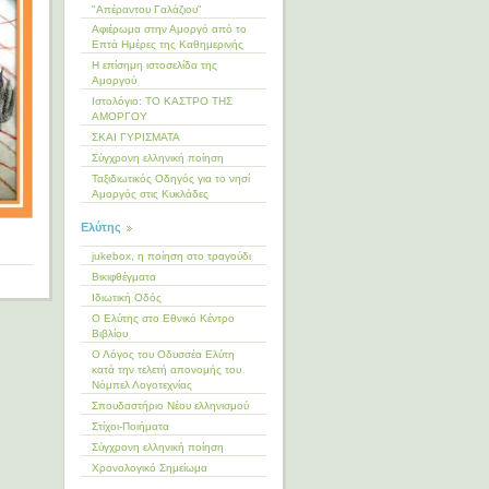
"Απέραντου Γαλάζιου"
Αφιέρωμα στην Αμοργό από το
Επτά Ημέρες της Καθημερινής
Η επίσημη ιστοσελίδα της
Αμοργού
Ιστολόγιο: ΤΟ ΚΑΣΤΡΟ ΤΗΣ
ΑΜΟΡΓΟΥ
ΣΚΑΙ ΓΥΡΙΣΜΑΤΑ
Σύγχρονη ελληνική ποίηση
Ταξιδιωτικός Οδηγός για το νησί
Αμοργός στις Κυκλάδες
Ελύτης
jukebox, η ποίηση στο τραγούδι
Βικιφθέγματα
Ιδιωτική Οδός
Ο Ελύτης στο Εθνικό Κέντρο
Βιβλίου
Ο Λόγος του Οδυσσέα Ελύτη
κατά την τελετή απονομής του
Νόμπελ Λογοτεχνίας
Σπουδαστήριο Νέου ελληνισμού
Στίχοι-Ποιήματα
Σύγχρονη ελληνική ποίηση
Χρονολογικό Σημείωμα