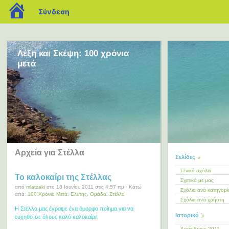
blogs.sch.gr
Σύνδεση
Λέξη και Σκέψη: 100 χρόνια
μετά
Αρχεία για Στέλλα
Σελίδες
Γενικά σχόλια
Το καλοκαίρι της Στέλλας
Σχετικά με μας
από
mlatzaki
στο 18 Ιουνίου 2011 στις 4:57 πμ · Κάτω
Σχόλια ανά κατηγορί
από:
100 Χρόνια Μετά
,
Ελύτης
,
Ομάδα
,
Στέλλα
Σχόλια ανά χρήστη
Η Στέλλα μας έγραψε ένα όμορφο ποίημα για να
Ιστορικό
ευχηθεί σε όλους καλό καλοκαίρι!
Δεκέμβριος 2011