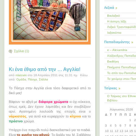
Λεξικά
Βικιλεξικό
Η άσπρη λέξη
Λεξικό Τριανταφυλλί
λεξισκόπιο
Παπαδιαμάντης
e – Alexandria
Σχόλιο (1)
Αλέξανδρος Παπαδι
Βικιθήκη
Ποιήματα Παπαδιαμ
Kι ένα έθιμο από την … Αγγλία!
Το σπίτι του Παπαδι
από
mlatzaki
στο 18 Απριλίου 2011 στις 11:31 πμ · Κάτω
Το χιούμορ στον Πα
από:
Ομάδα
,
Πάσχα
,
Στέλλα
Τσίρκας
Το Πάσχα στην Αγγλία είναι τόσο διαφορετικό από το
δικό μας!
Ο Τσίρκας στο Εθνικ
Βιβλίου
Βάφουν τα αβγά με
διάφορα χρώματα
κι όχι κόκκινα,
όπως εμείς. Δεν έχουν λαμπάδες και δεν σουβλίζουν
Αύγουστος 2026
αρνί. Αγαπημένο λουλούδι της εποχής είναι ο
Δ
Τ
Τ
Π
Π
Σ
νάρκισσος
, για αυτό και κυριαρχούν το
κίτρινο
και το
1
2
πράσινο
χρώμα.
3
4
5
6
7
8
9
Υπάρχει ένα παιχνίδι πολύ διασκεδαστικό για τα παιδιά.
10
11
12
13
14
15
1
Είναι
τ
ο
κυνήγι του αβγού
: Το βράδυ του Μ. Σαββάτου