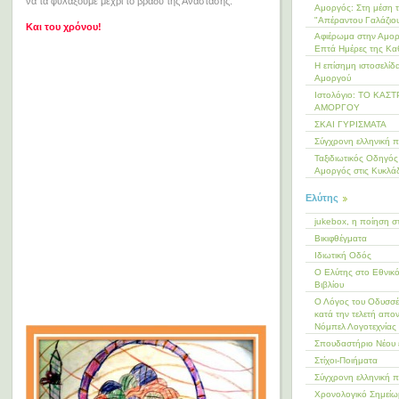
να τα φυλάξουμε μέχρι το βράδυ της Ανάστασης.
Αμοργός: Στη μέση 
"Απέραντου Γαλάζιο
Και του χρόνου!
Αφιέρωμα στην Αμορ
Επτά Ημέρες της Κα
Η επίσημη ιστοσελίδ
Αμοργού
Ιστολόγιο: ΤΟ ΚΑΣ
ΑΜΟΡΓΟΥ
ΣΚΑΙ ΓΥΡΙΣΜΑΤΑ
Σύγχρονη ελληνική 
Ταξιδιωτικός Οδηγός 
Αμοργός στις Κυκλά
Ελύτης
jukebox, η ποίηση σ
Βικιφθέγματα
Ιδιωτική Οδός
Ο Ελύτης στο Εθνικ
Βιβλίου
Ο Λόγος του Οδυσσέ
κατά την τελετή απο
Νόμπελ Λογοτεχνίας
Σπουδαστήριο Νέου 
Στίχοι-Ποιήματα
Σύγχρονη ελληνική 
Χρονολογικό Σημεί