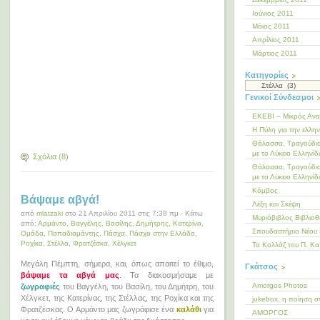
Ιούνιος 2011
Μάιος 2011
Απρίλιος 2011
Μάρτιος 2011
Kατηγορίες
Kατηγορίες
Γενικοί Σύνδεσμοι
ΕΚΕΒΙ – Μικρός Αν
Η Πύλη για την ελλη
Θάλασσα, Τραγούδια
με το Λύκειο Ελληνίδ
Σχόλια (8)
Θάλασσα, Τραγούδια
με το Λύκειο Ελληνίδ
Κόμβος
Βάψαμε αβγά!
Λέξη και Σκέψη
από
mlatzaki
στο 21 Απριλίου 2011 στις 7:38 πμ · Κάτω
Μυριόβιβλος Βιβλιο
από:
Αρμάντο
,
Βαγγέλης
,
Βασίλης
,
Δημήτρης
,
Κατερίνα
,
Σπουδαστήριο Νέου 
Ομάδα
,
Παπαδιαμάντης
,
Πάσχα
,
Πάσχα στην Ελλάδα
,
Ροχίκα
,
Στέλλα
,
Φρατζέσκα
,
Χέλγκετ
Τα Κολλάζ του Π. Κα
Μεγάλη Πέμπτη, σήμερα, και, όπως απαιτεί το έθιμο,
Γκάτσος
βάψαμε τα αβγά μας
. Τα διακοσμήσαμε με
Amorgos Photos
ζωγραφιές
του Βαγγέλη, του Βασίλη, του Δημήτρη, του
Χέλγκετ, της Κατερίνας, της Στέλλας, της Ροχίκα και της
jukebox, η ποίηση σ
Φρατζέσκας. Ο Αρμάντο μας ζωγράφισε ένα
καλάθι
για
ΑΜΟΡΓΟΣ