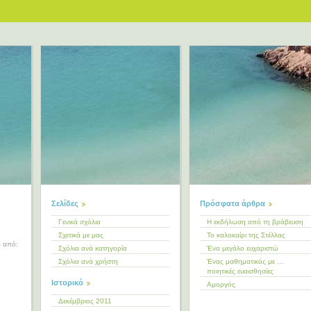
Σελίδες
Πρόσφατα άρθρα
Γενικά σχόλια
Η εκδήλωση από τη βράβευση
Σχετικά με μας
Το καλοκαίρι της Στέλλας
ω από:
Σχόλια ανά κατηγορία
Ένα μεγάλο ευχαριστώ
Σχόλια ανά χρήστη
Ένας μαθηματικός με …
ποιητικές ευαισθησίες
Ιστορικό
Αμοργός
Δεκέμβριος 2011