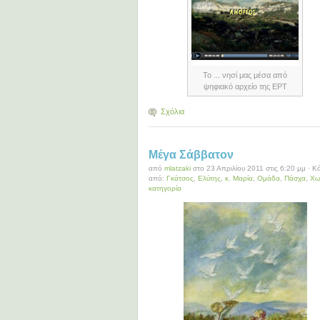
Το ... νησί μας μέσα από
ψηφιακό αρχείο της ΕΡΤ
Σχόλια
Μέγα Σάββατον
από
mlatzaki
στο 23 Απριλίου 2011 στις 6:20 μμ · Κ
από:
Γκάτσος
,
Ελύτης
,
κ. Μαρία
,
Ομάδα
,
Πάσχα
,
Χω
κατηγορία