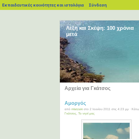
blogs.sch.gr
Εκπαιδευτικές κοινότητες και ιστολόγια
Σύνδεση
Λέξη και Σκέψη: 100 χρόνια
μετά
Αρχεία για Γκάτσος
Αμοργός
από
mlatzaki
στο 2 Ιουνίου 2011 στις 4:23 μμ · Κάτ
Γκάτσος
,
Το νησί μας