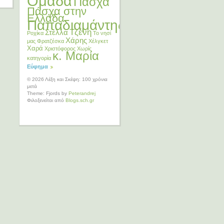
Ομάδα
Πάσχα
Πάσχα στην
Ελλάδα
Παπαδιαμάντης
Τζένη
Στέλλα
Ροχίκα
Το νησί
Χάρης
μας
Φρατζέσκα
Χέλγκετ
Χαρά
Χριστόφορος
Χωρίς
κ. Μαρία
κατηγορία
Εύφημα
© 2026 Λέξη και Σκέψη: 100 χρόνια
μετά
Theme: Fjords by
Peterandrej
Φιλοξενείται από
Blogs.sch.gr