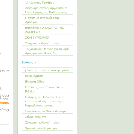
"Απέραντου Γαλάζιου"
Αφιέρωμα στην Αμοργό από το
Επτά Ημέρες της Καθημερινής
Η επίσημη ιστοσελίδα της
Αμοργού
Ιστολόγιο: ΤΟ ΚΑΣΤΡΟ ΤΗΣ
ΑΜΟΡΓΟΥ
ΣΚΑΙ ΓΥΡΙΣΜΑΤΑ
Σύγχρονη ελληνική ποίηση
Ταξιδιωτικός Οδηγός για το νησί
.
Αμοργός στις Κυκλάδες
Ελύτης
jukebox, η ποίηση στο τραγούδι
 εστιν
Βικιφθέγματα
Ιδιωτική Οδός
Ο Ελύτης στο Εθνικό Κέντρο
Σ.
Βιβλίου
άτσος)
Ο Λόγος του Οδυσσέα Ελύτη
ά του.
κατά την τελετή απονομής του
Αύριο,
Νόμπελ Λογοτεχνίας
λύτης)
Σπουδαστήριο Νέου ελληνισμού
Στίχοι-Ποιήματα
Σύγχρονη ελληνική ποίηση
Χρονολογικό Σημείωμα