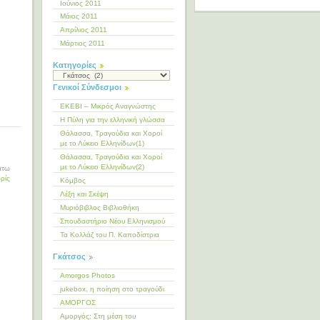
Ιούνιος 2011
Μάιος 2011
Απρίλιος 2011
Μάρτιος 2011
Kατηγορίες
Kατηγορίες
Γενικοί Σύνδεσμοι
ΕΚΕΒΙ – Μικρός Αναγνώστης
Η Πύλη για την ελληνική γλώσσα
Θάλασσα, Τραγούδια και Χοροί
με το Λύκειο Ελληνίδων(1)
Θάλασσα, Τραγούδια και Χοροί
με το Λύκειο Ελληνίδων(2)
άτω
ρίς
Κόμβος
Λέξη και Σκέψη
Μυριόβιβλος Βιβλιοθήκη
Σπουδαστήριο Νέου Ελληνισμού
Τα Κολλάζ του Π. Καποδίστρια
Γκάτσος
Amorgos Photos
jukebox, η ποίηση στο τραγούδι
ΑΜΟΡΓΟΣ
Αμοργός: Στη μέση του