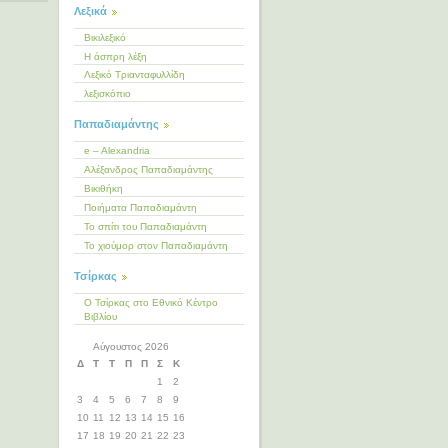
Λεξικά
Βικιλεξικό
Η άσπρη λέξη
Λεξικό Τριανταφυλλίδη
λεξισκόπιο
Παπαδιαμάντης
e – Alexandria
Αλέξανδρος Παπαδιαμάντης
Βικιθήκη
Ποιήματα Παπαδιαμάντη
Το σπίτι του Παπαδιαμάντη
Το χιούμορ στον Παπαδιαμάντη
Τσίρκας
Ο Τσίρκας στο Εθνικό Κέντρο
Βιβλίου
Αύγουστος 2026
Δ
Τ
Τ
Π
Π
Σ
Κ
1
2
3
4
5
6
7
8
9
10
11
12
13
14
15
16
17
18
19
20
21
22
23