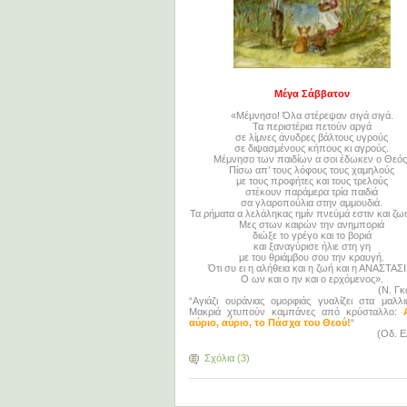
Μέγα Σάββατον
«Μέμνησο! Όλα στέρεψαν σιγά σιγά.
Τα περιστέρια πετούν αργά
σε λίμνες άνυδρες βάλτους υγρούς
σε διψασμένους κήπους κι αγρούς.
Μέμνησο των παιδίων α σοι έδωκεν ο Θεός
Πίσω απ’ τους λόφους τους χαμηλούς
με τους προφήτες και τους τρελούς
στέκουν παράμερα τρία παιδιά
σα γλαροπούλια στην αμμουδιά.
Τα ρήματα α λελάληκας ημίν πνεύμά εστιν και ζωή
Μες στων καιρών την ανημποριά
διώξε το γρέγο και το βοριά
και ξαναγύρισε ήλιε στη γη
με του θριάμβου σου την κραυγή.
Ότι συ ει η αλήθεια και η ζωή και η ΑΝΑΣΤΑΣΙ
Ο ων και ο ην και ο ερχόμενος».
(Ν. Γκ
“Αγιάζι ουράνιας ομορφιάς γυαλίζει στα μαλλι
Μακριά χτυπούν καμπάνες από κρύσταλλο:
αύριο, αύριο, το Πάσχα του Θεού!
“
(Οδ. Ε
Σχόλια (3)