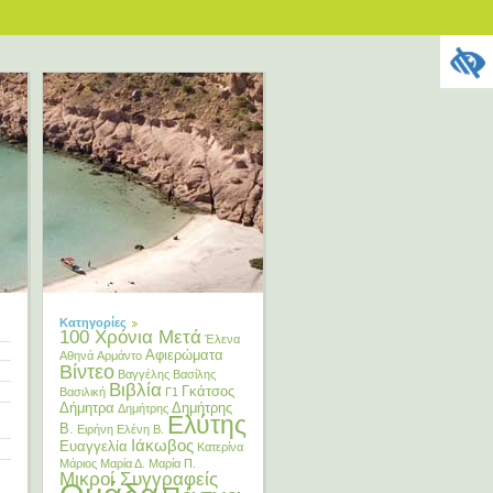
Κατηγορίες
100 Χρόνια Μετά
Έλενα
Αφιερώματα
Αθηνά
Αρμάντο
Βίντεο
Βαγγέλης
Βασίλης
Βιβλία
Γκάτσος
Βασιλική
Γ1
Δήμητρα
Δημήτρης
Δημήτρης
Ελύτης
Β.
Ειρήνη
Ελένη Β.
Ιάκωβος
Ευαγγελία
Κατερίνα
Μάριος
Μαρία Δ.
Μαρία Π.
Μικροί Συγγραφείς