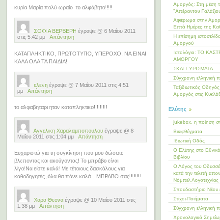
Αμοργός: Στη μέση 
κυρία Μαρία πολύ ωραίο το αλφάβητο!!!!!
"Απέραντου Γαλάζιο
Αφιέρωμα στην Αμορ
Επτά Ημέρες της Κα
ΣΟΦΙΑ ΒΕΡΒΕΡΗ
έγραψε @ 6 Μαΐου 2011
Η επίσημη ιστοσελίδ
στις 5:42 μμ
Απάντηση
Αμοργού
Ιστολόγιο: ΤΟ ΚΑΣ
ΚΑΤΑΠΛΗΚΤΙΚΟ, ΠΡΩΤΟΤΥΠΟ, ΥΠΕΡΟΧΟ. ΝΑ ΕΙΝΑΙ
ΑΜΟΡΓΟΥ
ΚΑΛΑ ΟΛΑ ΤΑ ΠΑΙΔΙΑ!
ΣΚΑΙ ΓΥΡΙΣΜΑΤΑ
Σύγχρονη ελληνική 
ελενη
έγραψε @ 7 Μαΐου 2011 στις 4:51
Ταξιδιωτικός Οδηγός 
μμ
Απάντηση
Αμοργός στις Κυκλά
το αλφαβηταρι ηταν καταπληκτικο!!!!!!!!!
Ελύτης
jukebox, η ποίηση σ
Αγγελικη Χαραλαμποπουλου
έγραψε @ 8
Βικιφθέγματα
Μαΐου 2011 στις 1:04 μμ
Απάντηση
Ιδιωτική Οδός
Ο Ελύτης στο Εθνικ
Ευχαριστώ για τη συγκίνηση που μου δώσατε
Βιβλίου
βλεποντας και ακούγοντας! Το μπράβο είναι
Ο Λόγος του Οδυσσέ
λίγο!Να είστε καλά! Με τέτοιους δασκάλους για
κατά την τελετή απο
καθοδηγητές ,όλα θα πάνε καλά…ΜΠΡΑΒΟ σας!!!!!!!!
Νόμπελ Λογοτεχνίας
Σπουδαστήριο Νέου 
Στίχοι-Ποιήματα
Χαρα Θεονα
έγραψε @ 10 Μαΐου 2011 στις
1:38 μμ
Απάντηση
Σύγχρονη ελληνική 
Χρονολογικό Σημεί