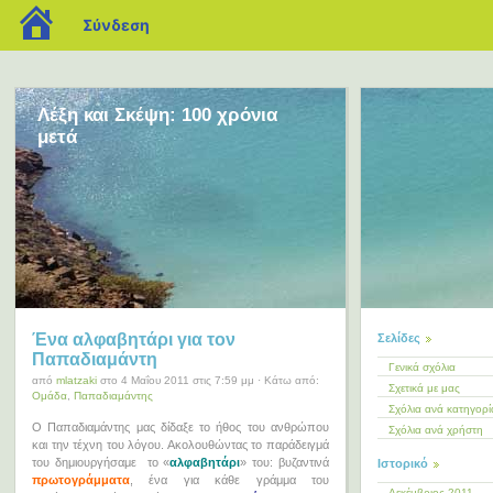
blogs.sch.gr
Σύνδεση
Λέξη και Σκέψη: 100 χρόνια
μετά
Ένα αλφαβητάρι για τον
Σελίδες
Παπαδιαμάντη
Γενικά σχόλια
από
mlatzaki
στο 4 Μαΐου 2011 στις 7:59 μμ · Κάτω από:
Σχετικά με μας
Ομάδα
,
Παπαδιαμάντης
Σχόλια ανά κατηγορί
Ο Παπαδιαμάντης μας δίδαξε το ήθος του ανθρώπου
Σχόλια ανά χρήστη
και την τέχνη του λόγου. Ακολουθώντας το παράδειγμά
του δημιουργήσαμε το «
αλφαβητάρι
» του: βυζαντινά
Ιστορικό
πρωτογράμματα
, ένα για κάθε γράμμα του
Δεκέμβριος 2011