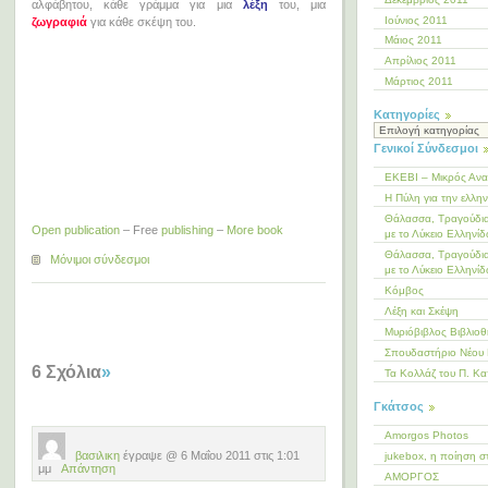
αλφάβητου, κάθε γράμμα για μια
λέξη
του, μια
Ιούνιος 2011
ζωγραφιά
για κάθε σκέψη του.
Μάιος 2011
Απρίλιος 2011
Μάρτιος 2011
Kατηγορίες
Kατηγορίες
Γενικοί Σύνδεσμοι
ΕΚΕΒΙ – Μικρός Αν
Η Πύλη για την ελλη
Θάλασσα, Τραγούδια
Open publication
– Free
publishing
–
More book
με το Λύκειο Ελληνίδ
Θάλασσα, Τραγούδια
Μόνιμοι σύνδεσμοι
με το Λύκειο Ελληνίδ
Κόμβος
Λέξη και Σκέψη
Μυριόβιβλος Βιβλιο
Σπουδαστήριο Νέου 
6 Σχόλια
»
Τα Κολλάζ του Π. Κα
Γκάτσος
Amorgos Photos
βασιλικη
έγραψε @ 6 Μαΐου 2011 στις 1:01
jukebox, η ποίηση σ
μμ
Απάντηση
ΑΜΟΡΓΟΣ