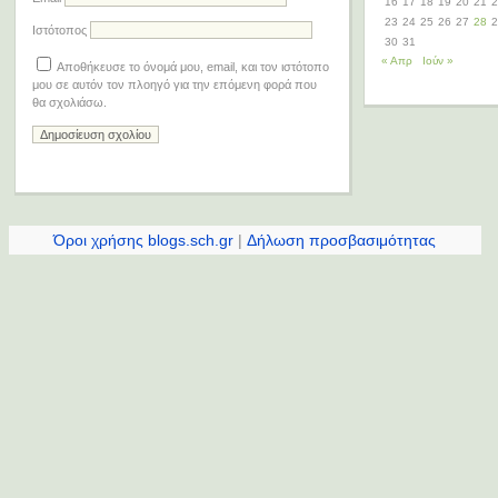
16
17
18
19
20
21
2
23
24
25
26
27
28
2
Ιστότοπος
30
31
« Απρ
Ιούν »
Αποθήκευσε το όνομά μου, email, και τον ιστότοπο
μου σε αυτόν τον πλοηγό για την επόμενη φορά που
θα σχολιάσω.
Όροι χρήσης blogs.sch.gr
|
Δήλωση προσβασιμότητας