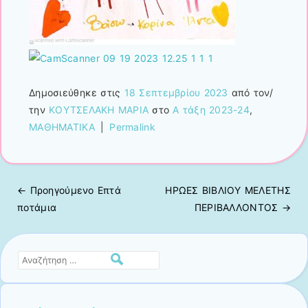
Δημοσιεύθηκε στις
18 Σεπτεμβρίου 2023
από τον/
την
ΚΟΥΤΣΕΛΑΚΗ ΜΑΡΙΑ
στο
A τάξη 2023-24
,
ΜΑΘΗΜΑΤΙΚΑ
|
Permalink
← Προηγούμενo
Επτά
ΗΡΩΕΣ ΒΙΒΛΙΟΥ ΜΕΛΕΤΗΣ
Πλοήγηση άρθρων
ποτάμια
ΠΕΡΙΒΑΛΛΟΝΤΟΣ
→
Αναζήτηση