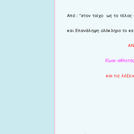
Από : “στον τοίχο ως το τέλος 
και Επανάληψη ολόκληρο το κε
Α
Είμαι αθλητή
και τις λέξε