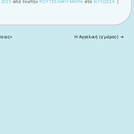
 2023
από τον/την
ΚΟΥΤΣΕΛΑΚΗ ΜΑΡΙΑ
στο
Ν.ΓΛΩΣΣΑ
|
τειες»
Η Αγγελική (γ΄μέρος)
→