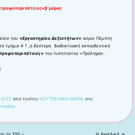
ατροφοπεριπέτειες»β΄μέρος
αίσιο του
«Εργαστηρίου Δεξιοτήτων»
αύριο Πέμπτη
το τμήμα Α 1 ,η δεύτερη διαδικτυακή εκπαιδευτική
τροφοπεριπέτειες»
του Ινστιτούτου «Πρόληψη».
ς
 2023
από τον/την
ΚΟΥΤΣΕΛΑΚΗ ΜΑΡΙΑ
στο
rmalink
ρι το 100 –
Η Αγγελική
→