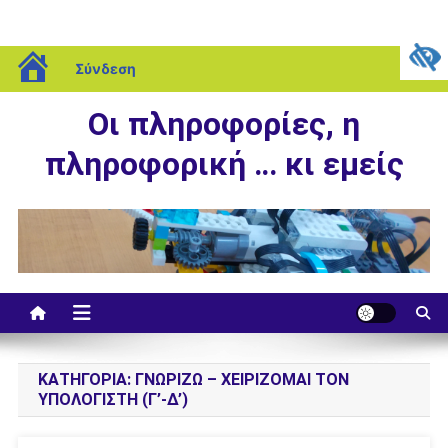
Μεταπηδήστε
blogs.sch.gr
Παρασκευή, 07 Αυγούστου, 2026
Σύνδεση
στο
περιεχόμενο
Οι πληροφορίες, η
πληροφορική … κι εμείς
ΚΑΤΗΓΟΡΊΑ:
ΓΝΩΡΊΖΩ – ΧΕΙΡΊΖΟΜΑΙ ΤΟΝ
ΥΠΟΛΟΓΙΣΤΉ (Γ’-Δ’)