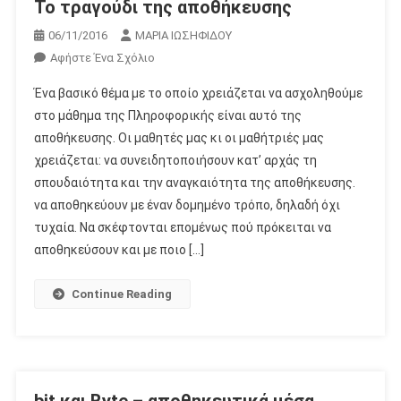
Το τραγούδι της αποθήκευσης
06/11/2016
ΜΑΡΙΑ ΙΩΣΗΦΙΔΟΥ
Για
Αφήστε Ένα Σχόλιο
Το
Ένα βασικό θέμα με το οποίο χρειάζεται να ασχοληθούμε
Το
στο μάθημα της Πληροφορικής είναι αυτό της
Τραγούδι
αποθήκευσης. Οι μαθητές μας κι οι μαθήτριές μας
Της
χρειάζεται: να συνειδητοποιήσουν κατ’ αρχάς τη
Αποθήκευσης
σπουδαιότητα και την αναγκαιότητα της αποθήκευσης.
να αποθηκεύουν με έναν δομημένο τρόπο, δηλαδή όχι
τυχαία. Να σκέφτονται επομένως πού πρόκειται να
αποθηκεύσουν και με ποιο […]
Continue Reading
bit και Byte – αποθηκευτικά μέσα