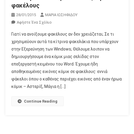
φακέλους
28/01/2015
ΜΑΡΙΑ ΙΩΣΗΦΙΔΟΥ
Για
Αφήστε Ένα Σχόλιο
Το
Γιατί να ανοίξουμε φακέλους αν δεν χρειάζεται; Σε τι
Ένα
χρησιμεύουν αυτά τα κίτρινα φακελάκια που υπάρχουν
Κόμικ…
στην Εξερεύνηση των Windows; Θέλουμε λοιπον να
Ευκαιρία
δημιουργήσουμε ένα κόμικ μιας σελίδας στον
Να
Ανοίξουμε
επεξεργαστή κειμένου του Word. Έχουμε ήδη
Φακέλους
αποθηκευμένες εικόνες κόμικ σε φακέλους: εννιά
φάκελοι όπου ο καθένας περιέχει εικόνες από έναν ήρωα
κόμικ – Αστερίξ, Μάγια η […]
Continue Reading