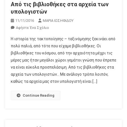
Από τις βιβλιοθήκες στα αρχεία των
υπολογιστών
11/11/2016
ΜΑΡΙΑ ΙΩΣΗΦΙΔΟΥ
Για
Αφήστε Ένα Σχόλιο
Το
Η ιστορία της τακτοποίησης – ταξινόμησης ξεκινάει από
Από
πολύ παλιά, από τότε που είχαμε βιβλιοθήκες. Οι
Τις
βιβλιοθήκες του κόσμου, από την αρχαιότητα μέχρι τις
Βιβλιοθήκες
μέρες μας ήταν μεγάλοι χώροι γεμάτοι γνώση που έπρεπε
Στα
Αρχεία
να είναι εύκολα προσπελάσιμη. Από τις βιβλιοθήκες στα
Των
αρχεία των υπολογιστών… Με ανάλογο τρόπο λοιπόν,
Υπολογιστών
καθώς τα αρχεία μας στον υπολογιστή είναι […]
Continue Reading