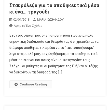
Σταυρόλεξα για τα αποθηκευτικά μέσα
κι ένα… τραγούδι
02/01/2018
ΜΑΡΙΑ ΙΩΣΗΦΙΔΟΥ
Για
Αφήστε Ένα Σχόλιο
Το
Έχοντας υπόψη μας ότι η αποθήκευση είναι μια πολύ
Σταυρόλεξα
σημαντική διαδικασία και θεωρώντας ότι χρειάζεται τα
Για
διάφορα αποθηκευτικά μέσα να τα “τακτοποιήσουμε”
Τα
λίγο στο μυαλό μας, ασχοληθήκαμε με τα αποθηκευτικά
Αποθηκευτικά
Μέσα
μέσα: ποια είναι και ποιες είναι οι κατηγορίες τους.
Κι
Στόχοι: οι μαθητές κι οι μαθήτριες της Γ’ ή/και Δ’ τάξης
Ένα…
να διακρίνουν τη διαφορά της […]
Τραγούδι
Continue Reading