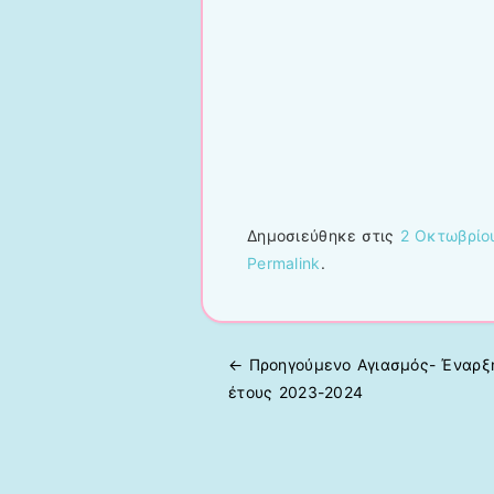
Δημοσιεύθηκε στις
2 Οκτωβρίο
Permalink
.
← Προηγούμενo
Aγιασμός- Έναρξ
Πλοήγηση άρθρων
έτους 2023-2024